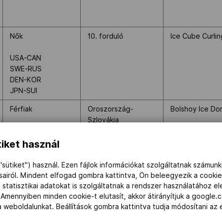
Nők
10. forduló
Ice Cube Curli
USA-CAN
SWE-RUS
DEN-KOR
JPN-SUI
Férfiak
Oroszország-
Bolshoy Ice D
Szlovákia
iket használ
"sütiket") használ. Ezen fájlok információkat szolgáltatnak számunk
ásairól. Mindent elfogad gombra kattintva, Ön beleegyezik a cookie
 statisztikai adatokat is szolgáltatnak a rendszer használatához e
Szlovénia-Egyesült
Shayba Arena
 Amennyiben minden cookie-t elutasít, akkor átirányítjuk a google.
Államok
Férfiak
 a weboldalunkat. Beállítások gombra kattintva tudja módosítani a