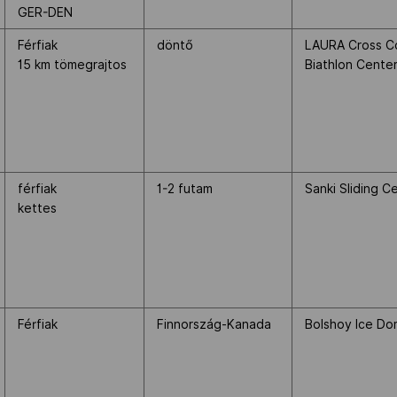
GER-DEN
Férfiak
döntő
LAURA Cross Co
15 km tömegrajtos
Biathlon Cente
férfiak
1-2 futam
Sanki Sliding C
kettes
Férfiak
Finnország-Kanada
Bolshoy Ice D