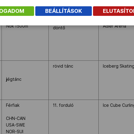
FOGADOM
BEÁLLÍTÁSOK
ELUTASÍT
Nők 1500m
Adler Arena
döntő
rövid tánc
Iceberg Skatin
j
égtánc
Férfiak
11. forduló
Ice Cube Curli
CHN-CAN
USA-SWE
NOR-SUI