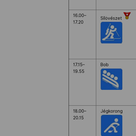
16.00–
Sílövészet
17.20
17.15–
Bob
19.55
18.00–
Jégkorong
20.15