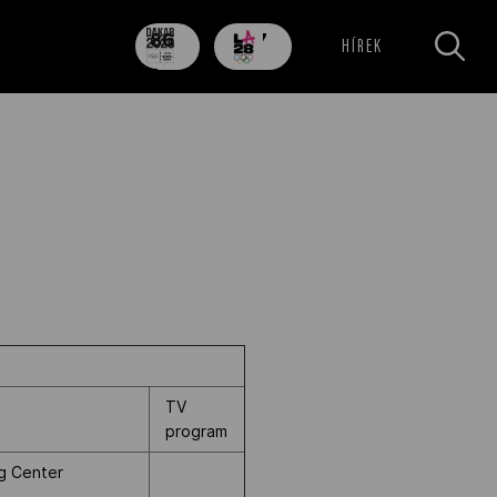
86
707
HÍREK
nap
nap
TV
program
ng Center