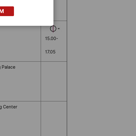
OM
15.00-
17.05
g Palace
ng Center