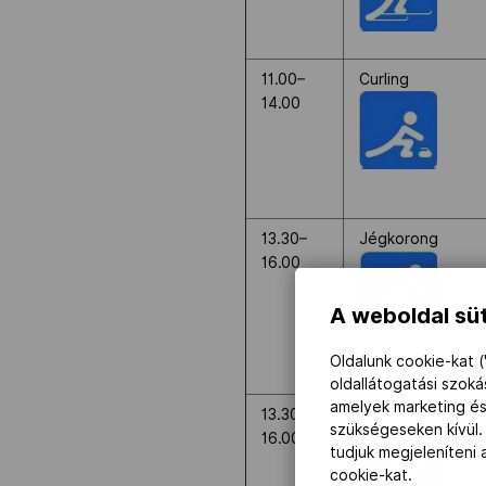
11.00–
Curling
14.00
13.30–
Jégkorong
16.00
A weboldal süt
Oldalunk cookie-kat (
oldallátogatási szok
amelyek marketing és
13.30-
Jégkorong
szükségeseken kívül.
16.00
tudjuk megjeleníteni
cookie-kat.