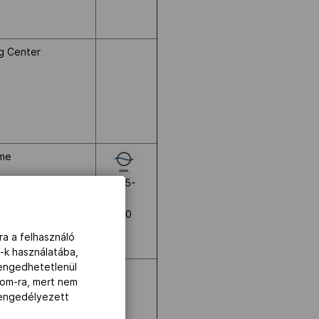
ng Center
ome
13.25-
16.00
ra a felhasználó
-k használatába,
lengedhetetlenül
com-ra, mert nem
z engedélyezett