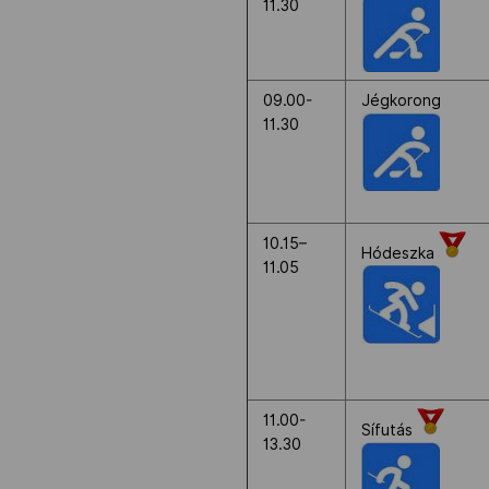
11.30
09.00-
Jégkorong
11.30
10.15–
Hódeszka
11.05
11.00-
Sífutás
13.30