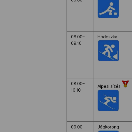
09.00
NOB
Társszervezetek
08.00–
Hódeszka
09.10
OVEP
Adatbank
08.00–
Alpesi sízés
10.10
09.00–
Jégkorong