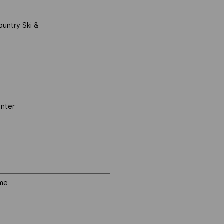
untry Ski &
r
enter
ome