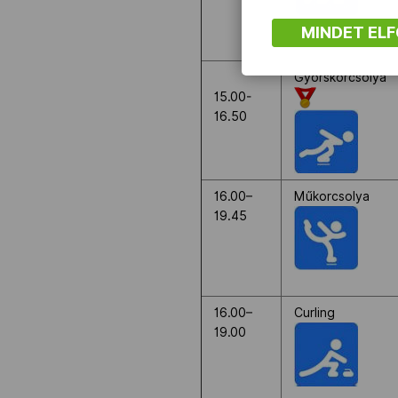
MINDET EL
Gyorskorcsolya
15.00-
16.50
16.00–
Műkorcsolya
19.45
16.00–
Curling
19.00