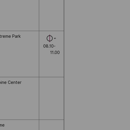
treme Park
08.10-
11.00
pine Center
ome