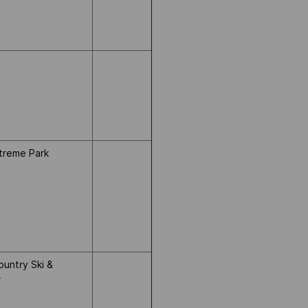
treme Park
untry Ski &
r