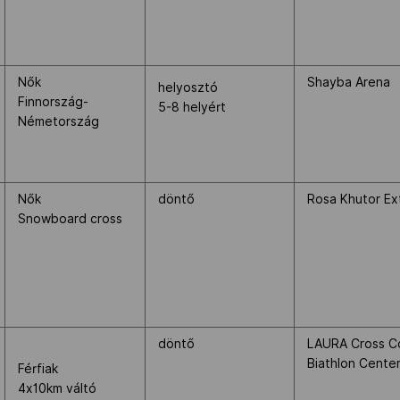
Nők
Shayba Arena
helyosztó
Finnország-
5-8 helyért
Németország
Nők
döntő
Rosa Khutor Ex
Snowboard cross
döntő
LAURA Cross Co
Biathlon Cente
Férfiak
4x10km váltó