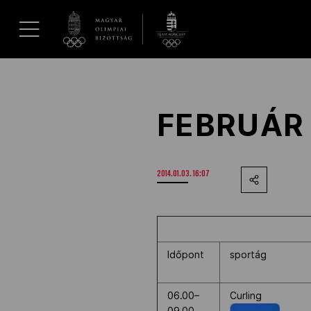
UGRÁS A TARTALOMRA »
Hírek
FEBRUÁR 
Galéria
2014.01.03. 16:07
Dakar 2026
Los Angeles 2028
Időpont
sportág
MOB
06.00–
Curling
Kettőskarrier-program