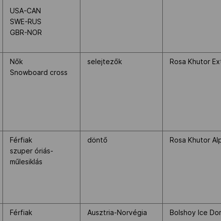
USA-CAN
SWE-RUS
GBR-NOR
Nők
selejtezők
Rosa Khutor Ex
Snowboard cross
Férfiak
döntő
Rosa Khutor Al
szuper óriás-
műlesiklás
Férfiak
Ausztria-Norvégia
Bolshoy Ice D