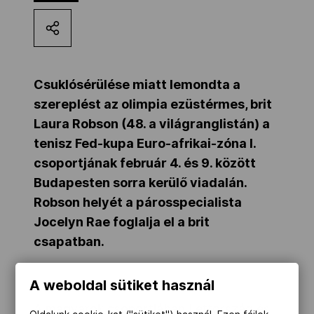
Kettőskarrier-program
NOB
Csuklósérülése miatt lemondta a
szereplést az olimpia ezüstérmes, brit
Laura Robson (48. a világranglistán) a
Társszervezetek
tenisz Fed-kupa Euro-afrikai-zóna I.
csoportjának február 4. és 9. között
OVEP
Budapesten sorra kerülő viadalán.
Robson helyét a párosspecialista
Jocelyn Rae foglalja el a brit
Adatbank
csapatban.
A weboldal sütiket használ
A magyarok csoportjában Lettország és