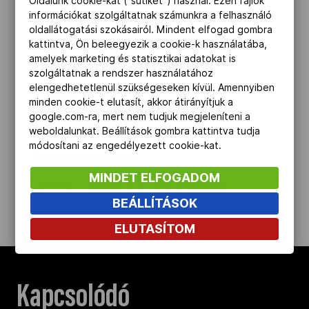
Oldalunk cookie-kat ("sütiket") használ. Ezen fájlok
Románia mellé besorolt Nagy-Britannia
információkat szolgáltatnak számunkra a felhasználó
oldallátogatási szokásairól. Mindent elfogad gombra
így első számú játékosa nélkül kénytelen
kattintva, Ön beleegyezik a cookie-k használatába,
kiállni.
amelyek marketing és statisztikai adatokat is
szolgáltatnak a rendszer használatához
elengedhetetlenül szükségeseken kívül. Amennyiben
(Forrás: NSO)
minden cookie-t elutasít, akkor átirányítjuk a
google.com-ra, mert nem tudjuk megjeleníteni a
weboldalunkat. Beállítások gombra kattintva tudja
OLIMPIAI SPORT
módosítani az engedélyezett cookie-kat.
MINDET ELFOGADOM
VISSZA AZ ELŐZŐ
BEÁLLÍTÁSOK
OLDALRA
ELUTASÍTOM
Kapcsolódó