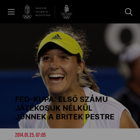
UGRÁS A TARTALOMRA »
Hírek
Galéria
Dakar 2026
FED-KUPA: ELSŐ SZÁMÚ
Los Angeles 2028
JÁTÉKOSUK NÉLKÜL
JÖNNEK A BRITEK PESTRE
MOB
2014.01.25. 07:05