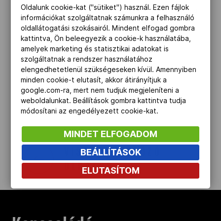
Oldalunk cookie-kat ("sütiket") használ. Ezen fájlok
Suhr később megpróbálkozott Iszinbajeva
információkat szolgáltatnak számunkra a felhasználó
szabadtéri, 5,06 méteres rekordjának
oldallátogatási szokásairól. Mindent elfogad gombra
megdöntésével is, de nem járt sikerrel.
kattintva, Ön beleegyezik a cookie-k használatába,
amelyek marketing és statisztikai adatokat is
szolgáltatnak a rendszer használatához
(Forrás: MTI)
elengedhetetlenül szükségeseken kívül. Amennyiben
minden cookie-t elutasít, akkor átirányítjuk a
google.com-ra, mert nem tudjuk megjeleníteni a
weboldalunkat. Beállítások gombra kattintva tudja
módosítani az engedélyezett cookie-kat.
OLIMPIAI SPORT
MINDET ELFOGADOM
BEÁLLÍTÁSOK
VISSZA AZ ELŐZŐ
OLDALRA
ELUTASÍTOM