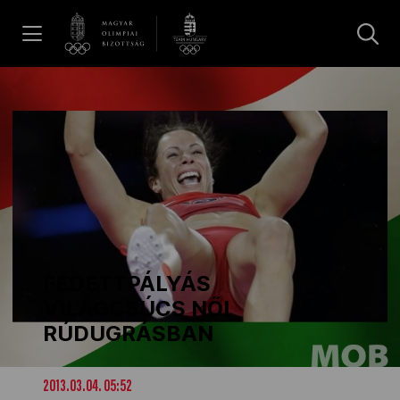
UGRÁS A TARTALOMRA »
Hírek
Galéria
Dakar 2026
FEDETTPÁLYÁS
Los Angeles 2028
VILÁGCSÚCS NŐI
RÚDUGRÁSBAN
MOB
2013.03.04. 05:52