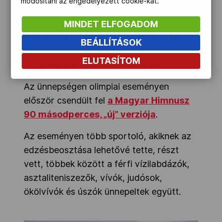
módosítani az engedélyezett cookie-kat.
A nemzeti csapatok köszöntése napok
óta zajlik, csütörtökön a magyarok mellett
MINDET ELFOGADOM
a lengyeleket, a tanzániaiakat, a Virgin-
BEÁLLÍTÁSOK
szigeteki és bosznia-hercegovinai,
ELUTASÍTOM
továbbá a gineaiakat üdvözölték.
Az ünnepségen olimpiai eseményen
először csendült fel
a Magyar Himnusz
90 másodperces, „új” verziója
.
Az eseményen több sportoló, akiknek az
edzésbeosztása lehetővé tette, részt
vett, többek között a férfi vízilabdázók,
asztaliteniszezők, vívók, judósok,
ökölvívók és úszók ünnepeltek együtt.