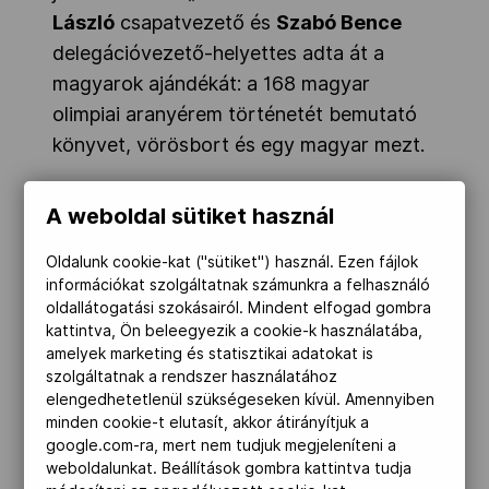
László
csapatvezető és
Szabó Bence
delegációvezető-helyettes adta át a
magyarok ajándékát:
a 168 magyar
olimpiai aranyérem történetét bemutató
könyvet, vörösbort és egy magyar mezt
.
A weboldal sütiket használ
Oldalunk cookie-kat ("sütiket") használ. Ezen fájlok
információkat szolgáltatnak számunkra a felhasználó
oldallátogatási szokásairól. Mindent elfogad gombra
kattintva, Ön beleegyezik a cookie-k használatába,
amelyek marketing és statisztikai adatokat is
szolgáltatnak a rendszer használatához
elengedhetetlenül szükségeseken kívül. Amennyiben
minden cookie-t elutasít, akkor átirányítjuk a
google.com-ra, mert nem tudjuk megjeleníteni a
weboldalunkat. Beállítások gombra kattintva tudja