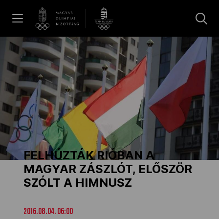
UGRÁS A TARTALOMRA »
Hírek
Galéria
Dakar 2026
FELHÚZTÁK RIÓBAN A
Los Angeles 2028
MAGYAR ZÁSZLÓT, ELŐSZÖR
SZÓLT A HIMNUSZ
MOB
2016.08.04. 06:00