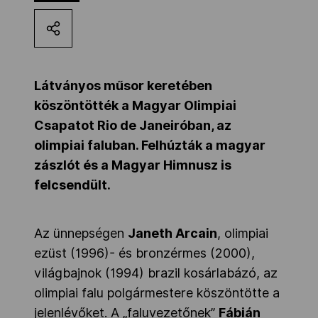
Kettőskarrier-program
NOB
Látványos műsor keretében
köszöntötték a Magyar Olimpiai
Csapatot Rio de Janeiróban, az
Társszervezetek
olimpiai faluban. Felhúzták a magyar
zászlót és a Magyar Himnusz is
OVEP
felcsendült.
Adatbank
Az ünnepségen
Janeth Arcain
, olimpiai
ezüst (1996)- és bronzérmes (2000),
világbajnok (1994) brazil kosárlabázó, az
olimpiai falu polgármestere köszöntötte a
jelenlévőket. A „faluvezetőnek”
Fábián