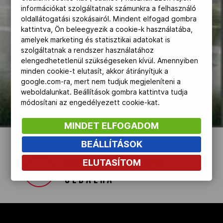
információkat szolgáltatnak számunkra a felhasználó
Kettőskarrier-program
oldallátogatási szokásairól. Mindent elfogad gombra
kattintva, Ön beleegyezik a cookie-k használatába,
A SCITEC NUTRITION
amelyek marketing és statisztikai adatokat is
egyedülálló módon a Magyar Olimpiai
szolgáltatnak a rendszer használatához
NOB
Csapat mintegy 150 sportolójának
elengedhetetlenül szükségeseken kívül. Amennyiben
minden cookie-t elutasít, akkor átirányítjuk a
biztosít sport táplálékkiegészítőket a
google.com-ra, mert nem tudjuk megjeleníteni a
Riói Olimpiára való felkészüléshez. A
Társszervezetek
weboldalunkat. Beállítások gombra kattintva tudja
képre kattíntva letöltheti, olvashatja a
módosítani az engedélyezett cookie-kat.
katalógust.
OVEP
MINDET ELFOGADOM
BEÁLLÍTÁSOK
Adatbank
ELUTASÍTOM
VISSZA AZ ELŐZŐ
OLDALRA