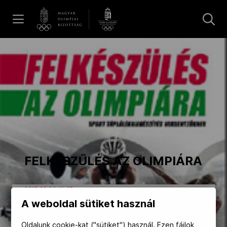
UGRÁS A TARTALOMRA »
Hírek
Galéria
Dakar 2026
FELKÉSZŰLÉS AZ OLIMPIÁRA
Los Angeles 2028
2015.06.24. 11:47
A weboldal sütiket használ
MOB
Oldalunk cookie-kat ("sütiket") használ. Ezen fájlok