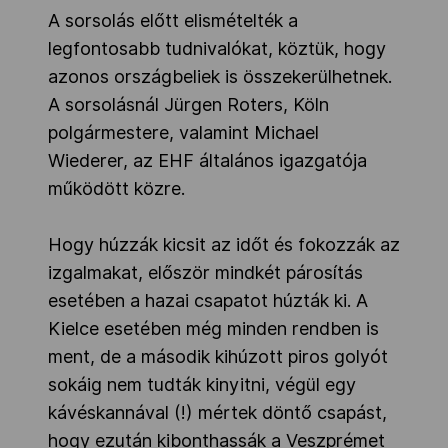
A sorsolás előtt elismételték a
legfontosabb tudnivalókat, köztük, hogy
azonos országbeliek is összekerülhetnek.
A sorsolásnál Jürgen Roters, Köln
polgármestere, valamint Michael
Wiederer, az EHF általános igazgatója
működött közre.
Hogy húzzák kicsit az időt és fokozzák az
izgalmakat, először mindkét párosítás
esetében a hazai csapatot húzták ki. A
Kielce esetében még minden rendben is
ment, de a második kihúzott piros golyót
sokáig nem tudták kinyitni, végül egy
kávéskannával (!) mértek döntő csapást,
hogy ezután kibonthassák a Veszprémet