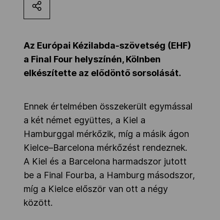
Kettőskarrier-program
Az Európai Kézilabda-szövetség (EHF)
NOB
a Final Four helyszínén, Kölnben
elkészítette az elődöntő sorsolását.
Társszervezetek
Ennek értelmében összekerült egymással
a két német együttes, a Kiel a
OVEP
Hamburggal mérkőzik, míg a másik ágon
Kielce–Barcelona mérkőzést rendeznek.
Adatbank
A Kiel és a Barcelona harmadszor jutott
be a Final Fourba, a Hamburg másodszor,
míg a Kielce először van ott a négy
között.