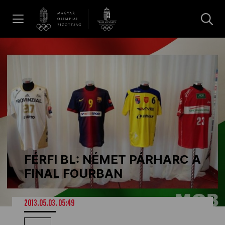
UGRÁS A TARTALOMRA »
Hírek
Galéria
Dakar 2026
FÉRFI BL: NÉMET PÁRHARC A
Los Angeles 2028
FINAL FOURBAN
MOB
2013.05.03. 05:49