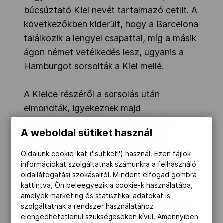
búcsúztató Kiel nevét tartalmazó cetlit. A
következőkben kiderült, hogy a Barcelona
találkozik a lengyel csapattal, míg a másik
ágon német vetélkedés lesz, ugyanis a
Hamburgot sorsolták a Kiel mellé.
A Kielce részéről a sorsolás után
elmondták, igyekeznek majd
megnehezíteni a Barca dolgát, míg a
A weboldal sütiket használ
katalánoknál szóba került, hogy a
labdarúgók tegnapi kiesése után még
Oldalunk cookie-kat ("sütiket") használ. Ezen fájlok
több figyelem hárulhat az ő
információkat szolgáltatnak számunkra a felhasználó
oldallátogatási szokásairól. Mindent elfogad gombra
szereplésükre.
kattintva, Ön beleegyezik a cookie-k használatába,
amelyek marketing és statisztikai adatokat is
A Kielnél sajnálták, hogy a Füchse Berlin
szolgáltatnak a rendszer használatához
elengedhetetlenül szükségeseken kívül. Amennyiben
elleni tavalyi elődöntő után ismét német