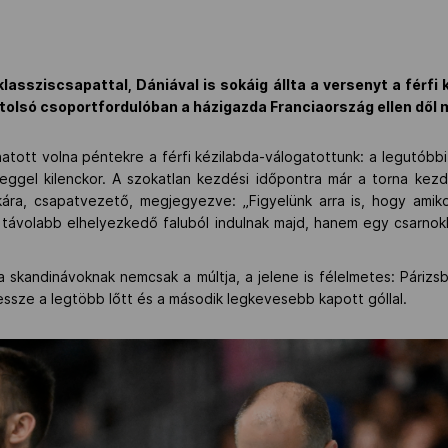
lassziscsapattal, Dániával is sokáig állta a versenyt a férfi
tolsó csoportfordulóban a házigazda Franciaország ellen dől 
tott volna péntekre a férfi kézilabda-válogatottunk: a legutóbb
reggel kilenckor. A szokatlan kezdési időpontra már a torna kezd
kára, csapatvezető, megjegyezve: „Figyelünk arra is, hogy amiko
a távolabb elhelyezkedő faluból indulnak majd, hanem egy csarnok
t a skandinávoknak nemcsak a múltja, a jelene is félelmetes: Pári
ssze a legtöbb lőtt és a második legkevesebb kapott góllal.