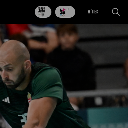
86
707
HÍREK
nap
nap