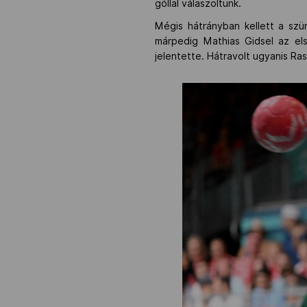
góllal válaszoltunk.
Mégis hátrányban kellett a szü
márpedig Mathias Gidsel az el
jelentette. Hátravolt ugyanis Ra