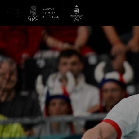
UGRÁS A TARTALOMRA »
Hírek
Galéria
Dakar 2026
Los Angeles 2028
MOB
Kettőskarrier-program