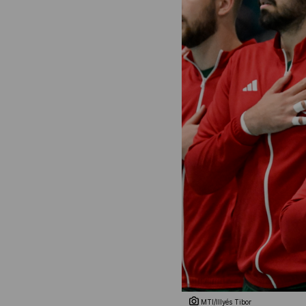
MTI/Illyés Tibor