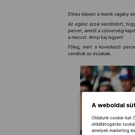
Ehhez képest a mieink vagány els
Az egész azzal kezdődött, hogy
percet, amitől a szövetségi kap
a meccst. Annyi baj legyen!
Főleg, mert a következő perce
csináltak az északiak.
A weboldal süt
Oldalunk cookie-kat (
oldallátogatási szok
amelyek marketing és