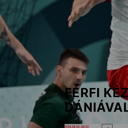
NOB
Társszervezetek
OVEP
Adatbank
FÉRFI KÉ
DÁNIÁVAL
2024.08.02. 06:32