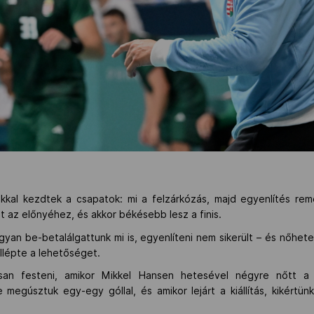
ókkal kezdtek a csapatok: mi a felzárkózás, majd egyenlítés re
az előnyéhez, és akkor békésebb lesz a finis.
gyan be-betalálgattunk mi is, egyenlíteni nem sikerült – és nőhete
llépte a lehetőséget.
san festeni, amikor Mikkel Hansen hetesével négyre nőtt a 
egúsztuk egy-egy góllal, és amikor lejárt a kiállítás, kikértün