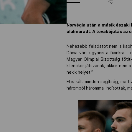
Norvégia után a másik északi k
alulmaradt. A továbbjutás az u
Nehezebb feladatot nem is kapha
Dánia várt ugyanis a fiainkra – 
Magyar Olimpiai Bizottság főtit
kilenckor játszanak, akkor nem 
nekik helyet.”
El is kélt minden segítség, mer
háromból hárommal indítottak, me