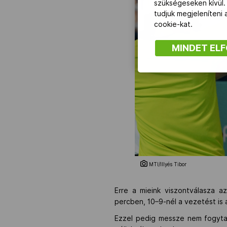
szükségeseken kívül.
tudjuk megjeleníteni
cookie-kat.
MINDET EL
MTI/Illyés Tibor
Erre a mieink viszontválasza az
percben, 10–9-nél a vezetést is 
Ezzel pedig messze nem fogytak 