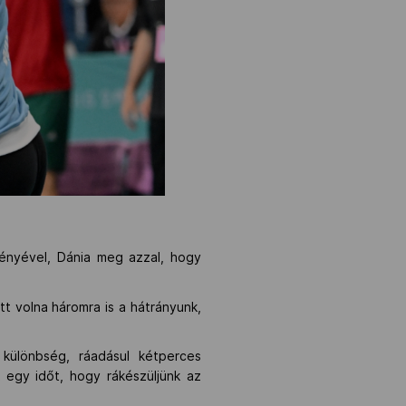
ményével, Dánia meg azzal, hogy
tt volna háromra is a hátrányunk,
különbség, ráadásul kétperces
k egy időt, hogy rákészüljünk az