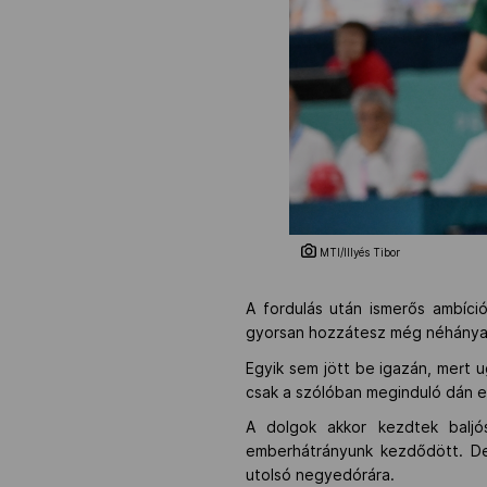
MTI/Illyés Tibor
A fordulás után ismerős ambíci
gyorsan hozzátesz még néhányat 
Egyik sem jött be igazán, mert u
csak a szólóban meginduló dán e
A dolgok akkor kezdtek baljó
emberhátrányunk kezdődött. De m
utolsó negyedórára.