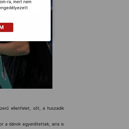
com-ra, mert nem
z engedélyezett
OM
zerű ellenfelet, sőt, a huszadik
r a dánok egyenlítettek, arra is