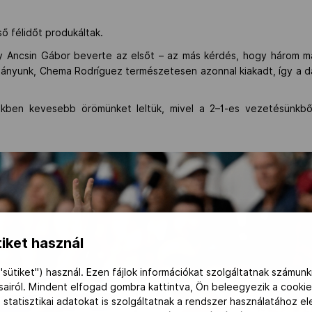
ő félidőt produkáltak.
 Ancsin Gábor beverte az elsőt – az más kérdés, hogy három m
itányunk, Chema Rodríguez természetesen azonnal kiakadt, így a
kben kevesebb örömünket leltük, mivel a 2–1-es vezetésünkből 
iket használ
"sütiket") használ. Ezen fájlok információkat szolgáltatnak számunk
ásairól. Mindent elfogad gombra kattintva, Ön beleegyezik a cookie
 statisztikai adatokat is szolgáltatnak a rendszer használatához e