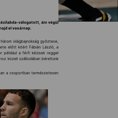
 kézilabda-válogatott, ám végül
majd el vasárnap.
i három világbajnokság győztese,
ete előtt kitért Fábián László, a
r például a férfi kézisek reggel
hoz közeli szállodában béreltünk
zsban a csoportban természetesen