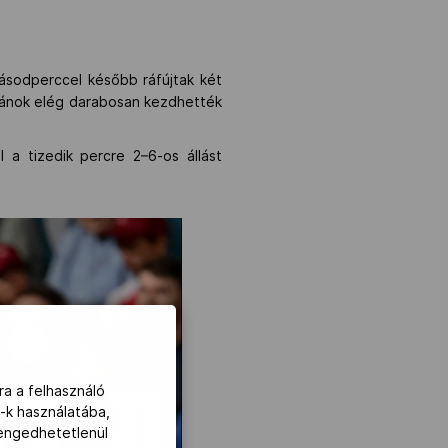
ásodperccel később ráfújtak két
 dánok elég darabosan kezdhették
a tizedik percre 2–6-os állást
ra a felhasználó
-k használatába,
lengedhetetlenül