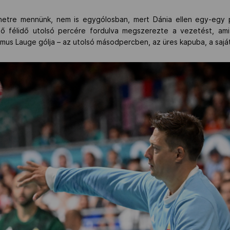
netre mennünk, nem is egygólosban, mert Dánia ellen egy-egy pi
ső félidő utolsó percére fordulva megszerezte a vezetést, ami
smus Lauge gólja – az utolsó másodpercben, az üres kapuba, a sajá