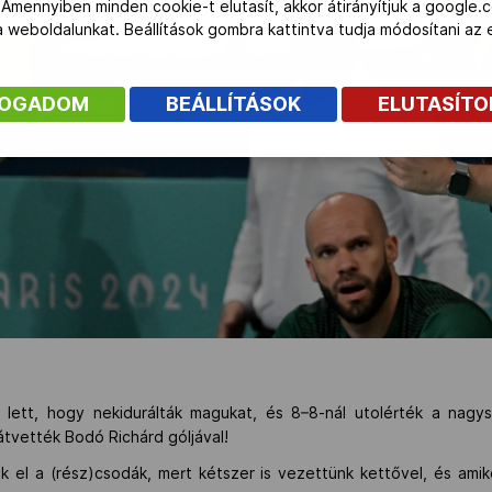
 Amennyiben minden cookie-t elutasít, akkor átirányítjuk a google.
 a weboldalunkat. Beállítások gombra kattintva tudja módosítani a
FOGADOM
BEÁLLÍTÁSOK
ELUTASÍT
 lett, hogy nekidurálták magukat, és 8–8-nál utolérték a nagys
átvették Bodó Richárd góljával!
el a (rész)csodák, mert kétszer is vezettünk kettővel, és amiko