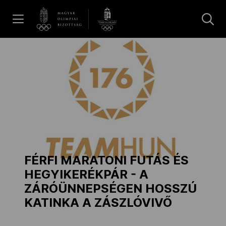
UGRÁS A TARTALOMRA »
Hírek
Galéria
Dakar 2026
FÉRFI MARATONI FUTÁS ÉS
Los Angeles 2028
HEGYIKERÉKPÁR - A
ZÁRÓÜNNEPSÉGEN HOSSZÚ
KATINKA A ZÁSZLÓVIVŐ
MOB