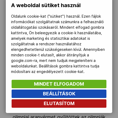
A weboldal sütiket használ
17.30-kor rajtol.
A záróünnepséget
magyar idő szerint hétfőn hajnali egy
Oldalunk cookie-kat ("sütiket") használ. Ezen fájlok
órától rendezik, a szervezők látványos
információkat szolgáltatnak számunkra a felhasználó
show-t és valódi karneváli hangulatot
oldallátogatási szokásairól. Mindent elfogad gombra
kattintva, Ön beleegyezik a cookie-k használatába,
ígérnek az eseményre. A magyar zászlót a
amelyek marketing és statisztikai adatokat is
Rióban három arany- és egy ezüstérmet
szolgáltatnak a rendszer használatához
nyerő úszó, Hosszú Katinka viszi.
elengedhetetlenül szükségeseken kívül. Amennyiben
minden cookie-t elutasít, akkor átirányítjuk a
google.com-ra, mert nem tudjuk megjeleníteni a
Az augusztus 21-ei programot
itt
weboldalunkat. Beállítások gombra kattintva tudja
találja
.
módosítani az engedélyezett cookie-kat.
A nemzetek közötti éremtáblázatot
ide
MINDET ELFOGADOM
kattintva
tekintheti meg.
Magyarország
BEÁLLÍTÁSOK
8 arany-, 3 ezüst- és 4 bronzéremmel a
12. A rangsort az Egyesült Állmok vezeti
ELUTASÍTOM
(43, 37, 36). A magyarok eddig 176
olimpiai aranyérmet gyűjtöttek az olimpiák