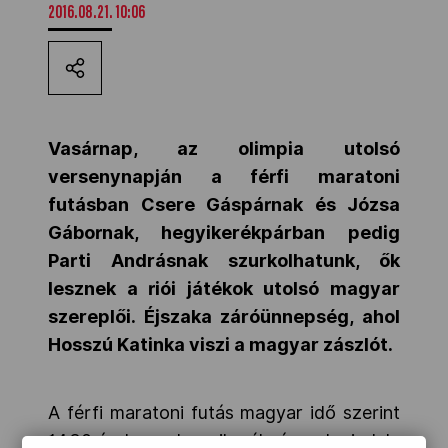
2016.08.21. 10:06
Kettőskarrier-program
NOB
Vasárnap, az olimpia utolsó
versenynapján a
férfi maratoni
Társszervezetek
futásban Csere Gáspárnak és Józsa
Gábornak, hegyikerékpárban pedig
OVEP
Parti Andrásnak szurkolhatunk, ők
lesznek a riói játékok utolsó magyar
szereplői. Éjszaka záróünnepség, ahol
Adatbank
Hosszú Katinka viszi a magyar zászlót.
A férfi maratoni futás magyar idő szerint
14.30 órakor, a hegyikerékpárosok viadala