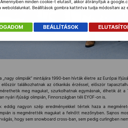
 Amennyiben minden cookie-t elutasít, akkor átirányítjuk a google.
 a weboldalunkat. Beállítások gombra kattintva tudja módosítani a
FOGADOM
BEÁLLÍTÁSOK
ELUTASÍT
a „nagy olimpiák” mintájára 1990-ben hívták életre az Európai Ifjúsá
 először találkozhatnak az ötkarikás érzéssel, először tapasztalh
 mérethetik meg magukat, szurkolhatnak egymásnak, élhetik át a
 nyári ifjúsági olimpián, Finnországban téli EYOF-on is.
ök eddig nagyon szép eredményekkel tértek haza a megméret
olimpián is megmérették magukat a felnőtt mezőnyben. Sajnos mos
 érvágás, hogy sem snowboard cross-ban, sem pedig curlingben ne