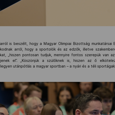
arról is beszélt, hogy a Magyar Olimpiai Bizottság munkatársai 
skodnak arról, hogy a sportolók és az edzők, illetve szakemb
kat, „hiszen pontosan tudjuk, mennyire fontos szerepük van az
jenek el”. „Köszönjük a szülőknek is, hiszen az ő elkötelez
egyen utánpótlás a magyar sportban – a nyári és a téli sportág