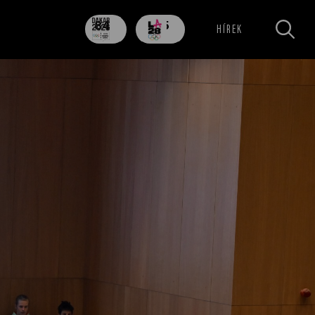
84
705
HÍREK
nap
nap