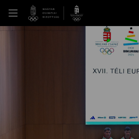
UGRÁS A TARTALOMRA »
Hírek
Galéria
Dakar 2026
Los Angeles 2028
MOB
Kettőskarrier-program