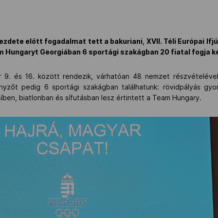
dete előtt fogadalmat tett a bakuriani, XVII. Téli Európai Ifjú
m Hungaryt Georgiában 6 sportági szakágban 20 fiatal fogja ké
ár 9. és 16. között rendezik, várhatóan 48 nemzet részvételéve
enyzőt pedig 6 sportági szakágban találhatunk: rövidpályás gyo
íben, biatlonban és sífutásban lesz értintett a Team Hungary.