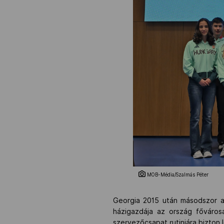
MOB-Média/Szalmás Péter
Georgia 2015 után másodszor adh
házigazdája az ország fővárosa,
szervezőcsapat rutinjára bizton 