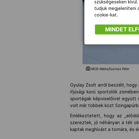
szükségeseken kívül.
tudjuk megjeleníteni
cookie-kat.
MINDET EL
MOB-Média/Szalmás Péter
Gyulay Zsolt arról beszélt, hogy 
ifjúsági korú sportolók zömében
sportágak képviselőivel együtt
volt már többek közt Szingapúrban
Emlékeztetett, hogy az „előd
szereztek, jó néhányan a téli 
kaptak meghívást a tornára, és