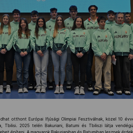
at otthont Európai Ifjúsági Olimpiai Fesztiválnak, közel 10 évve
 Tbilisi. 2025 telén Bakuriani, Batumi és Tbiliszi látja vendégü
lehet építeni. A magyarok Bakurianiban és Batumiban lesznek érdek