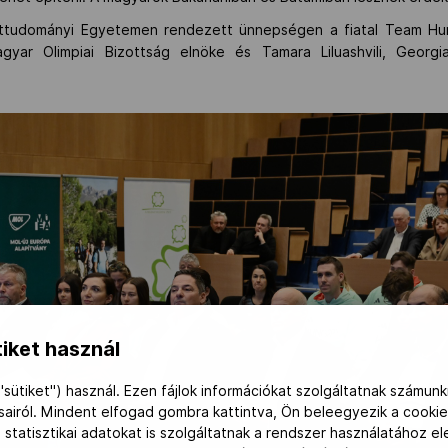
ttudományi Egyetemen rendezett ünnepségen a fiatal Team Hu
Magyar Olimpiai Bizottság elnöke és Tamara Liluashvili, Georg
iket használ
"sütiket") használ. Ezen fájlok információkat szolgáltatnak számunk
ásairól. Mindent elfogad gombra kattintva, Ön beleegyezik a cookie
 statisztikai adatokat is szolgáltatnak a rendszer használatához e