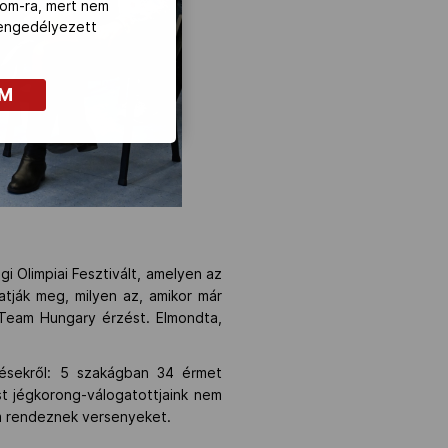
com-ra, mert nem
z engedélyezett
OM
gi Olimpiai Fesztivált, amelyen az
atják meg, milyen az, amikor már
 Team Hungary érzést. Elmondta,
ésekről: 5 szakágban 34 érmet
t jégkorong-válogatottjaink nem
m rendeznek versenyeket.