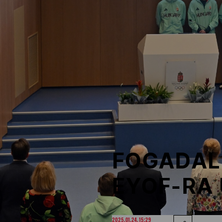
NOB
Társszervezetek
OVEP
Adatbank
FOGADAL
EYOF-RA
2025.01.24. 15:29