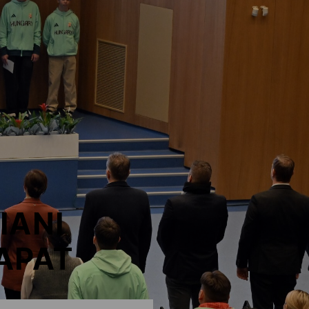
IANI
APAT