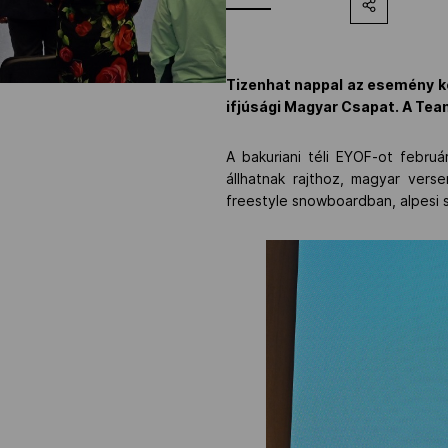
Tizenhat nappal az esemény kez
ifjúsági Magyar Csapat. A Tea
A bakuriani téli EYOF-ot febru
állhatnak rajthoz, magyar vers
freestyle snowboardban, alpesi s