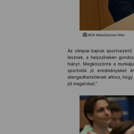
MOB-Média/Szalmás Péter
Az olimpiai bajnok sportvezető 
lesznek, a helyszíneken gondo
hiányt. Megköszönte a munkáju
sportolók jó eredményeket ér
elengedhetetlenek ahhoz, hogy l
jól magatokat.”