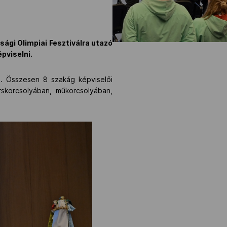
sági Olimpiai Fesztiválra utazó
pviselni.
l. Összesen 8 szakág képviselői
rskorcsolyában, műkorcsolyában,