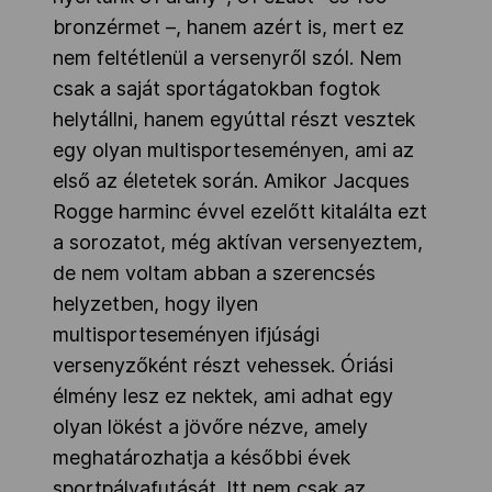
bronzérmet –, hanem azért is, mert ez
nem feltétlenül a versenyről szól. Nem
csak a saját sportágatokban fogtok
helytállni, hanem egyúttal részt vesztek
egy olyan multisporteseményen, ami az
első az életetek során. Amikor Jacques
Rogge harminc évvel ezelőtt kitalálta ezt
a sorozatot, még aktívan versenyeztem,
de nem voltam abban a szerencsés
helyzetben, hogy ilyen
multisporteseményen ifjúsági
versenyzőként részt vehessek. Óriási
élmény lesz ez nektek, ami adhat egy
olyan lökést a jövőre nézve, amely
meghatározhatja a későbbi évek
sportpályafutását. Itt nem csak az