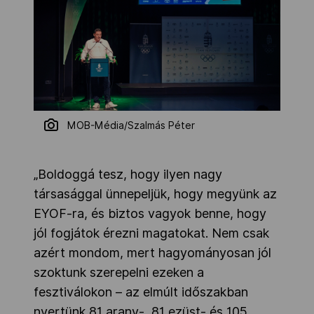
MOB-Média/Szalmás Péter
„Boldoggá tesz, hogy ilyen nagy
társasággal ünnepeljük, hogy megyünk az
EYOF-ra, és biztos vagyok benne, hogy
jól fogjátok érezni magatokat. Nem csak
azért mondom, mert hagyományosan jól
szoktunk szerepelni ezeken a
fesztiválokon – az elmúlt időszakban
nyertünk 81 arany-, 81 ezüst- és 105