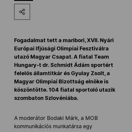
Kettőskarrier-program
NOB
Fogadalmat tett a maribori, XVII. Nyári
Európai Ifjúsági Olimpiai Fesztiválra
Társszervezetek
utazó Magyar Csapat. A fiatal Team
Hungary-t dr. Schmidt Ádám sportért
felelős államtitkár és Gyulay Zsolt, a
OVEP
Magyar Olimpiai Bizottság elnöke is
köszöntötte. 104 fiatal sportoló utazik
Adatbank
szombaton Szlovéniába.
A moderátor Bodaki Márk, a MOB
kommunikációs munkatársa egy