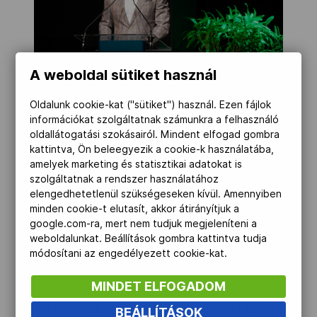
A weboldal sütiket használ
MOB-Média/Szalmás Péter
Oldalunk cookie-kat ("sütiket") használ. Ezen fájlok
információkat szolgáltatnak számunkra a felhasználó
oldallátogatási szokásairól. Mindent elfogad gombra
„Büszkeséggel tölt el minden ilyen
kattintva, Ön beleegyezik a cookie-k használatába,
amelyek marketing és statisztikai adatokat is
alkalom, hiszen láthatom, hogy mennyi
szolgáltatnak a rendszer használatához
tehetséges fiatal sportolója van
elengedhetetlenül szükségeseken kívül. Amennyiben
hazánknak, akik készek a nemzetközi
minden cookie-t elutasít, akkor átirányítjuk a
google.com-ra, mert nem tudjuk megjeleníteni a
mezőnyben is megmérettetni magukat. A
weboldalunkat. Beállítások gombra kattintva tudja
fiatalok sportolását a magunk eszközeivel
módosítani az engedélyezett cookie-kat.
igyekszünk a sportirányításban mi is
segíteni. Ezért hoztuk létre tavaly ősszel
MINDET ELFOGADOM
a Tehetség Plusz Programot, ezért írjuk ki
BEÁLLÍTÁSOK