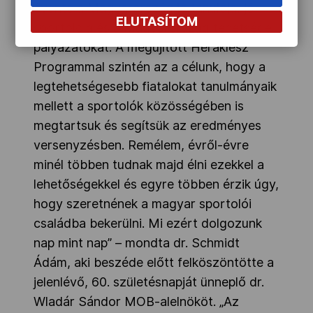
évente a Magyarország jó tanulója, jó
ELUTASÍTOM
sportolója és a Magyarország tehetsége
pályázatokat. A megújított Heraklész
Programmal szintén az a célunk, hogy a
legtehetségesebb fiatalokat tanulmányaik
mellett a sportolók közösségében is
megtartsuk és segítsük az eredményes
versenyzésben. Remélem, évről-évre
minél többen tudnak majd élni ezekkel a
lehetőségekkel és egyre többen érzik úgy,
hogy szeretnének a magyar sportolói
családba bekerülni. Mi ezért dolgozunk
nap mint nap” – mondta dr. Schmidt
Ádám, aki beszéde előtt felköszöntötte a
jelenlévő, 60. születésnapját ünneplő dr.
Wladár Sándor MOB-alelnököt. „Az