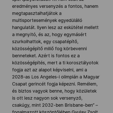
eredményes versenyzés a fontos, hanem
megtapasztalhatjátok a
multisportesemények egyedülálló
hangulatát. Ilyen lesz az eskütétel mellett
a megnyitó, és az, hogy egymásért
szurkolhattok, egy csapatépítő,
közösségépítő miliő fog körbevenni
benneteket. Azért is fontos ez a
közösségépítés, mert a ti korosztályotok
fogja azt az alapot képviselni, ami a
2028-as Los Angeles-i olimpián a Magyar
Csapat gerincét fogja képezni. Remélem,
és biztos vagyok benne, hogy közületek
is ott lesz nagyon sok versenyző,
csakúgy, mint 2032-ben Brisbane-ben” –
fogalmazott köszöntőjében Gyulay Zsolt.