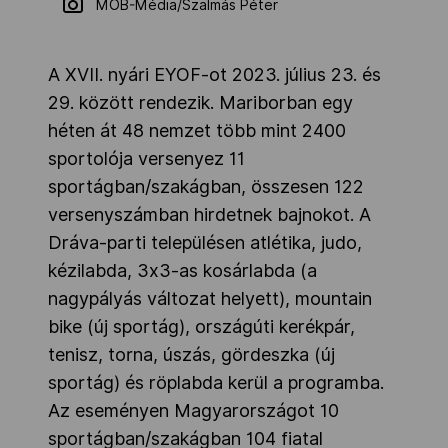
MOB-Média/Szalmás Péter
A XVII. nyári EYOF-ot 2023. július 23. és
29. között rendezik. Mariborban egy
héten át 48 nemzet több mint 2400
sportolója versenyez 11
sportágban/szakágban, összesen 122
versenyszámban hirdetnek bajnokot. A
Dráva-parti településen atlétika, judo,
kézilabda, 3x3-as kosárlabda (a
nagypályás változat helyett), mountain
bike (új sportág), országúti kerékpár,
tenisz, torna, úszás, gördeszka (új
sportág) és röplabda kerül a programba.
Az eseményen Magyarországot 10
sportágban/szakágban 104 fiatal