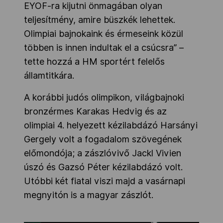
EYOF-ra kijutni önmagában olyan
teljesítmény, amire büszkék lehettek.
Olimpiai bajnokaink és érmeseink közül
többen is innen indultak el a csúcsra” –
tette hozzá a HM sportért felelős
államtitkára.
A korábbi judós olimpikon, világbajnoki
bronzérmes Karakas Hedvig és az
olimpiai 4. helyezett kézilabdázó Harsányi
Gergely volt a fogadalom szövegének
előmondója; a zászlóvivő Jackl Vivien
úszó és Gazsó Péter kézilabdázó volt.
Utóbbi két fiatal viszi majd a vasárnapi
megnyitón is a magyar zászlót.