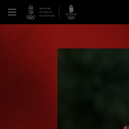
UGRÁS A TARTALOMRA »
Hírek
Galéria
Dakar 2026
Los Angeles 2028
MOB
Kettőskarrier-program