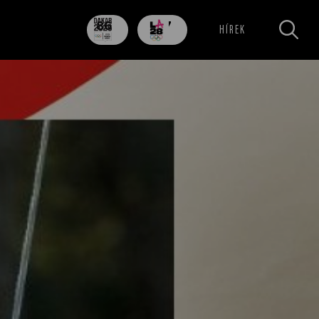
86
707
HÍREK
nap
nap