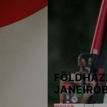
NOB
Társszervezetek
OVEP
Adatbank
FÖLDHÁZI
JANEIRÓ
2013.03.23. 07:48