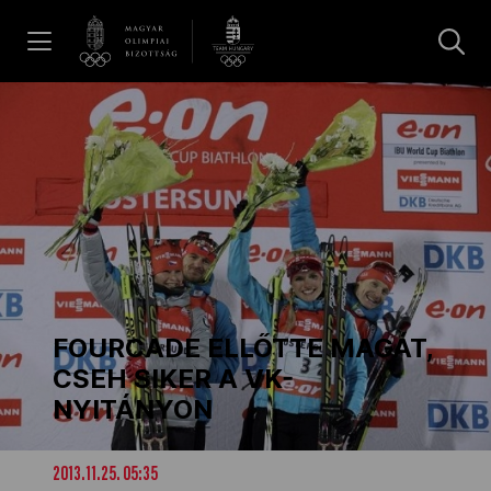
UGRÁS A TARTALOMRA »
Hírek
Galéria
Dakar 2026
FOURCADE ELLŐTTE MAGÁT,
Los Angeles 2028
CSEH SIKER A VK-
NYITÁNYON
MOB
2013.11.25. 05:35