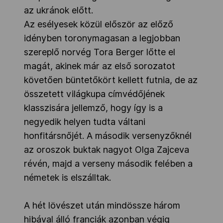
az ukránok előtt.
Az esélyesek közül először az előző
idényben toronymagasan a legjobban
szereplő norvég Tora Berger lőtte el
magát, akinek már az első sorozatot
követően büntetőkört kellett futnia, de az
összetett világkupa címvédőjének
klasszisára jellemző, hogy így is a
negyedik helyen tudta váltani
honfitársnőjét. A második versenyzőknél
az oroszok buktak nagyot Olga Zajceva
révén, majd a verseny második felében a
németek is elszálltak.
A hét lövészet után mindössze három
hibával álló franciák azonban végig