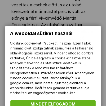
vezettek a csehek előtt, s az utolsó
lövészetnél már másfél perc is volt az
előnye a férfi vk-címvédő Martin
Fourcade-nak. Az utolsó sorozatban
azonban megremegett a keze, ő is ellőtte
A weboldal sütiket használ
magát, ráadásul zavarában az utolsó
Oldalunk cookie-kat ("sütiket") használ. Ezen fájlok
póttöltényét el sem használta, s bár így is
információkat szolgáltatnak számunkra a felhasználó
lefutott három büntetőkört, a csapatát
oldallátogatási szokásairól. Mindent elfogad gombra
emiatt további kétperces időbüntetéssel
kattintva, Ön beleegyezik a cookie-k használatába,
amelyek marketing és statisztikai adatokat is
sújtották, s így csak az ötödikek lettek.
szolgáltatnak a rendszer használatához
elengedhetetlenül szükségeseken kívül. Amennyiben
A győzelem így végül a csehek ölébe
minden cookie-t elutasít, akkor átirányítjuk a
google.com-ra, mert nem tudjuk megjeleníteni a
pottyant, miután a hajrában a norvég
weboldalunkat. Beállítások gombra kattintva tudja
Tarjei Bö már nem tudta ledolgozni
módosítani az engedélyezett cookie-kat.
hátrányát Moraveccel szemben. Bár
MINDET ELFOGADOM
Fourcade ért át harmadikként a