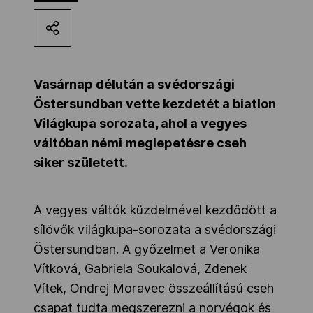
Kettőskarrier-program
NOB
Vasárnap délután a svédországi
Östersundban vette kezdetét a biatlon
Világkupa sorozata, ahol a vegyes
Társszervezetek
váltóban némi meglepetésre cseh
siker született.
OVEP
A vegyes váltók küzdelmével kezdődött a
Adatbank
sílövők világkupa-sorozata a svédországi
Östersundban. A győzelmet a Veronika
Vítková, Gabriela Soukalová, Zdenek
Vítek, Ondrej Moravec összeállítású cseh
csapat tudta megszerezni a norvégok és