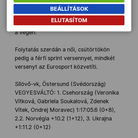
célvonalon (közvetlenül a norvégok
BEÁLLÍTÁSOK
mögött), a bronznak az ukránok
ELUTASÍTOM
örülhettek, akik az olaszokat hajrázták le
a végén.
Folytatás szerdán a női, csütörtökön
pedig a férfi sprint versennyel, mindkét
versenyt az Eurosport közvetíti.
Sílövő-vk, Östersund (Svédország)
VEGYESVÁLTÓ: 1. Csehország (Veronika
Vítková, Gabriela Soukalová, Zdenek
Vítek, Ondrej Moravec) 1:17:05.6 (0+8),
2.2. Norvégia +10.2 (1+12), 3. Ukrajna
+1:11.2 (0+12)