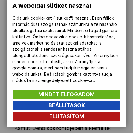
Lappartientel, a Nemzetközi Olimpiai
A weboldal sütiket használ
Bizottság tagjával, a Nemzetközi
Oldalunk cookie-kat ("sütiket") használ. Ezen fájlok
Kerékpáros Szövetség (UCI) elnökével.
információkat szolgáltatnak számunkra a felhasználó
oldallátogatási szokásairól. Mindent elfogad gombra
kattintva, Ön beleegyezik a cookie-k használatába,
amelyek marketing és statisztikai adatokat is
szolgáltatnak a rendszer használatához
elengedhetetlenül szükségeseken kívül. Amennyiben
minden cookie-t elutasít, akkor átirányítjuk a
google.com-ra, mert nem tudjuk megjeleníteni a
weboldalunkat. Beállítások gombra kattintva tudja
módosítani az engedélyezett cookie-kat.
MINDET ELFOGADOM
BEÁLLÍTÁSOK
ELUTASÍTOM
Kamuti Jenő köszöntőjében a kiemelte: