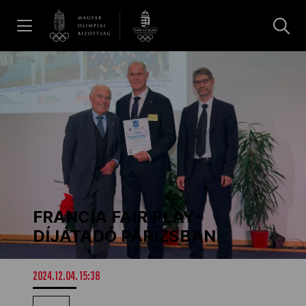
UGRÁS A TARTALOMRA »
Hírek
Galéria
Dakar 2026
FRANCIA FAIR PLAY-
Los Angeles 2028
DÍJÁTADÓ PÁRIZSBAN
MOB
2024.12.04. 15:38