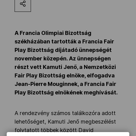
Kettőskarrier-program
NOB
A Francia Olimpiai Bizottság
székházában tartották a Francia Fair
Play Bizottság díjátadó ünnepségét
Társszervezetek
november közepén. Az ünnepségen
részt vett Kamuti Jenő, a Nemzetközi
Fair Play Bizottság elnöke, elfogadva
OVEP
Jean-Pierre Mouginnek, a Francia Fair
Play Bizottság elnökének meghívását.
Adatbank
A rendezvény számos találkozóra adott
lehetőséget, Kamuti Jenő megbeszélést
folytatott többek között David