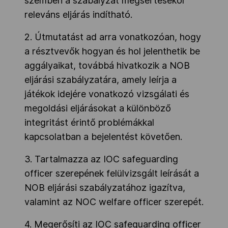
szemben a szabályzat megsértésekor
releváns eljárás indítható.
2. Útmutatást ad arra vonatkozóan, hogy
a résztvevők hogyan és hol jelenthetik be
aggályaikat, továbbá hivatkozik a NOB
eljárási szabályzatára, amely leírja a
játékok idejére vonatkozó vizsgálati és
megoldási eljárásokat a különböző
integritást érintő problémákkal
kapcsolatban a bejelentést követően.
3. Tartalmazza az IOC safeguarding
officer szerepének felülvizsgált leírását a
NOB eljárási szabályzatához igazítva,
valamint az NOC welfare officer szerepét.
4. Megerősíti az IOC safeguarding officer