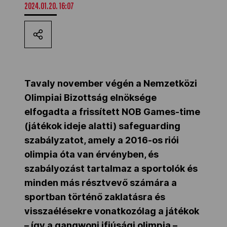
2024.01.20. 16:07
Kettőskarrier-program
NOB
Tavaly november végén a Nemzetközi
Társszervezetek
Olimpiai Bizottság elnöksége
elfogadta a frissített NOB Games-time
(játékok ideje alatti) safeguarding
OVEP
szabályzatot, amely a 2016-os riói
olimpia óta van érvényben, és
Adatbank
szabályozást tartalmaz a sportolók és
minden más résztvevő számára a
sportban történő zaklatásra és
visszaélésekre vonatkozólag a játékok
– így a gangwoni ifjúsági olimpia –