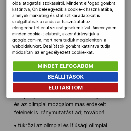
ideje alatti (Games-Time) safeguarding
oldallátogatási szokásairól. Mindent elfogad gombra
rizikófaktorok kezelésével kapcsolatos
kattintva, Ön beleegyezik a cookie-k használatába,
amelyek marketing és statisztikai adatokat is
további intézkedéseket;
szolgáltatnak a rendszer használatához
elengedhetetlenül szükségeseken kívül. Amennyiben
• egy egységes, összevont szabályzatot
minden cookie-t elutasít, akkor átirányítjuk a
biztosítson, amely mind az olimpiai
google.com-ra, mert nem tudjuk megjeleníteni a
weboldalunkat. Beállítások gombra kattintva tudja
játékokra, mind az ifjúsági olimpiára
módosítani az engedélyezett cookie-kat.
alkalmazható. Olyan
referenciadokumentum, amely a játékok
MINDET ELFOGADOM
alatt a sportolóknak, a Nemzetközi
BEÁLLÍTÁSOK
Sportszövetségeknek, a Nemzeti Olimpiai
ELUTASÍTOM
Bizottságoknak, az olimpiai és ifjúsági
olimpiai játékok szervezőbizottságainak
és az olimpiai mozgalom más érdekelt
feleinek is iránymutatást ad; továbbá
• tükrözi az olimpiai és ifjúsági olimpiai