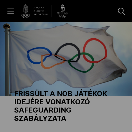
UGRÁS A TARTALOMRA »
Hírek
Galéria
Dakar 2026
FRISSÜLT A NOB JÁTÉKOK
Los Angeles 2028
IDEJÉRE VONATKOZÓ
SAFEGUARDING
SZABÁLYZATA
MOB