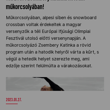
műkorcsolyában!
Műkorcsolyában, alpesi síben és snowboard
crossban voltak érdekeltek a magyar
versenyzők a téli Európai Ifjúsági Olimpiai
Fesztivál utolsó előtti versenynapján. A
műkorcsolyázó Zsembery Katinka a rövid
program után a hatodik helyről várta a kűrt, s
végül a hetedik helyet szerezte meg, ami
edzője szerint felülmúlta a várakozásokat.
Téli EYOF: Zsembery Katinka a 6. helyről várja a
mai kűrt (2023.01.27.)" />
2023.01.27.