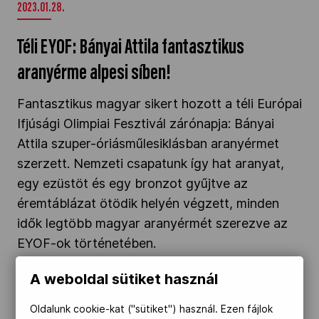
2023.01.28.
Téli EYOF: Bányai Attila fantasztikus
aranyérme alpesi síben!
Fantasztikus magyar sikert hozott a téli Európai
Ifjúsági Olimpiai Fesztivál zárónapja: Bányai
Attila szuper-óriásműlesiklásban aranyérmet
szerzett. Nemzeti csapatunk így hat aranyat,
egy ezüstöt és egy bronzot gyűjtve az
éremtáblázat ötödik helyén végzett, minden
idők legtöbb magyar aranyérmét szerezve az
EYOF-ok történetében.
A weboldal sütiket használ
„A kihívások ellenére is elérte a célját a téli
EYOF”" />
Oldalunk cookie-kat ("sütiket") használ. Ezen fájlok