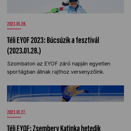
Téli EYOF 2023: Búcsúzik a fesztivál
(2023.01.28.)" />
2023.01.28.
Téli EYOF 2023: Búcsúzik a fesztivál
(2023.01.28.)
Szombaton az EYOF záró napján egyetlen
sportágban állnak rajthoz versenyzőink.
Téli EYOF: Zsembery Katinka hetedik
műkorcsolyában!" />
2023.01.27.
Téli EYOF: Zsembery Katinka hetedik