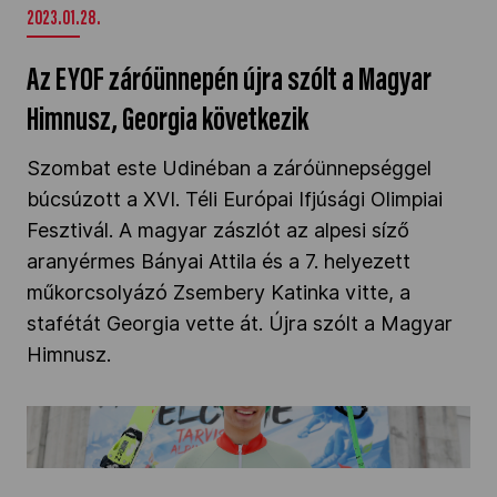
2023.01.28.
Az EYOF záróünnepén újra szólt a Magyar
Himnusz, Georgia következik
Szombat este Udinéban a záróünnepséggel
búcsúzott a XVI. Téli Európai Ifjúsági Olimpiai
Fesztivál. A magyar zászlót az alpesi síző
aranyérmes Bányai Attila és a 7. helyezett
műkorcsolyázó Zsembery Katinka vitte, a
stafétát Georgia vette át. Újra szólt a Magyar
Himnusz.
Téli EYOF: Bányai Attila fantasztikus aranyérme
alpesi síben!" />