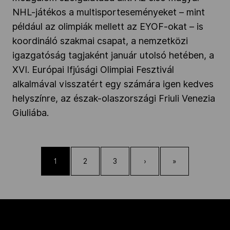
NHL-játékos a multisporteseményeket – mint
például az olimpiák mellett az EYOF-okat – is
koordináló szakmai csapat, a nemzetközi
igazgatóság tagjaként január utolsó hetében, a
XVI. Európai Ifjúsági Olimpiai Fesztivál
alkalmával visszatért egy számára igen kedves
helyszínre, az észak-olaszországi Friuli Venezia
Giuliába.
1
2
3
›
»