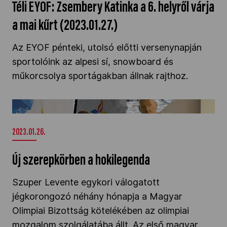
Téli EYOF: Zsembery Katinka a 6. helyről várja
a mai kűrt (2023.01.27.)
Az EYOF pénteki, utolsó előtti versenynapján
sportolóink az alpesi sí, snowboard és
műkorcsolya sportágakban állnak rajthoz.
Új szerepkörben a hokilegenda" />
2023.01.26.
Új szerepkörben a hokilegenda
Szuper Levente egykori válogatott
jégkorongozó néhány hónapja a Magyar
Olimpiai Bizottság kötelékében az olimpiai
mozgalom szolgálatába állt. Az első magyar