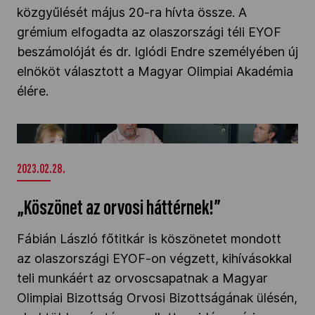
közgyűlését május 20-ra hívta össze. A
Kettőskarrier-program
grémium elfogadta az olaszországi téli EYOF
beszámolóját és dr. Iglódi Endre személyében új
elnököt választott a Magyar Olimpiai Akadémia
NOB
élére.
Társszervezetek
„Köszönet az orvosi háttérnek!”" />
2023.02.28.
OVEP
„Köszönet az orvosi háttérnek!”
Adatbank
Fábián László főtitkár is köszönetet mondott
az olaszországi EYOF-on végzett, kihívásokkal
teli munkáért az orvoscsapatnak a Magyar
Olimpiai Bizottság Orvosi Bizottságának ülésén,