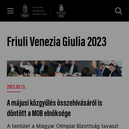
UGRÁS A TARTALOMRA »
Hírek
Friuli Venezia Giulia 2023
Galéria
A májusi közgyűlés összehívásáról is döntött a
MOB elnöksége" />
Dakar 2026
2023.03.13.
Los Angeles 2028
A májusi közgyűlés összehívásáról is
döntött a MOB elnöksége
MOB
A testület a Magyar Olimpiai Bizottság tavaszi