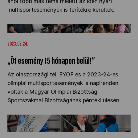
ahol több más téma mellett az idén nyári
multisportesemények is terítékre kerültek.
„Öt esemény 15 hónapon belül!”" />
2023.02.24.
„Öt esemény 15 hónapon belül!”
Az olaszországi téli EYOF és a 2023-24-es
olimpiai multisportesemények is napirenden
voltak a Magyar Olimpiai Bizottság
Sportszakmai Bizottságának pénteki ülésén.
Az EYOF záróünnepén újra szólt a Magyar
Himnusz, Georgia következik" />