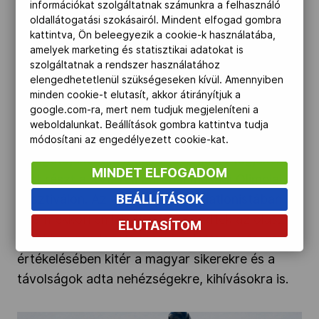
információkat szolgáltatnak számunkra a felhasználó
oldallátogatási szokásairól. Mindent elfogad gombra
2023.01.28.
kattintva, Ön beleegyezik a cookie-k használatába,
amelyek marketing és statisztikai adatokat is
„A kihívások ellenére is elérte a célját a téli
szolgáltatnak a rendszer használatához
elengedhetetlenül szükségeseken kívül. Amennyiben
EYOF”
minden cookie-t elutasít, akkor átirányítjuk a
google.com-ra, mert nem tudjuk megjeleníteni a
Dr. Bartha Csaba korábbi sportigazgató a
weboldalunkat. Beállítások gombra kattintva tudja
Magyar Olimpiai Bizottság operatív
módosítani az engedélyezett cookie-kat.
igazgatójaként, a magyar delegáció tagjaként
MINDET ELFOGADOM
vett részt a XVI. Téli Európai Ifjúsági Olimpiai
Fesztiválon. Az egykori sífutó-biatlonistában
BEÁLLÍTÁSOK
gyermekkori emlékek is felidéződtek az olasz
ELUTASÍTOM
Alpokban rendezett esemény láttán. A fesztivál
értékelésében kitér a magyar sikerekre és a
távolságok adta nehézségekre, kihívásokra is.