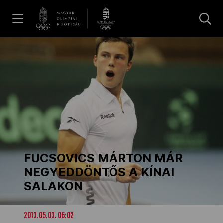
UGRÁS A TARTALOMRA »
Hírek
Galéria
Dakar 2026
FUCSOVICS MÁRTON MÁR
Los Angeles 2028
NEGYEDDÖNTŐS A KÍNAI
SALAKON
MOB
2013.05.03. 06:02