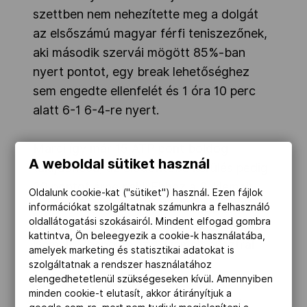
szettben nem nehezítette meg a dolgát
az elsőszámú magyar férfi teniszezőnek,
aki második szervái mögött 85%-ban
nyert pontot, egy break lehetőséghez
sem engedte ellenfelét és 1 óra 10 perc
alatt 6-1 6-4-re nyert.
Marci így már 15 ATP pont boldog
A weboldal sütiket használ
tulajdonosa, az elődöntőbe kerülés pedig
29 pontot érne neki. Ehhez a 3. kiemelt
Oldalunk cookie-kat ("sütiket") használ. Ezen fájlok
kínai Zhenget kell legyőznie, aki egyike a
információkat szolgáltatnak számunkra a felhasználó
oldallátogatási szokásairól. Mindent elfogad gombra
két életben maradt kiemeltnek (mindkét
kattintva, Ön beleegyezik a cookie-k használatába,
kiemelt, Zheng és az 1. kiemelt ausztrál
amelyek marketing és statisztikai adatokat is
Ebden is Marci ágán van).
szolgáltatnak a rendszer használatához
elengedhetetlenül szükségeseken kívül. Amennyiben
minden cookie-t elutasít, akkor átirányítjuk a
A 163. helyen álló kínai az elsőszámú