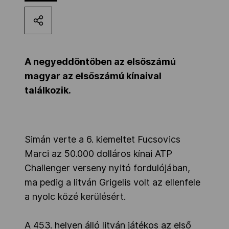
Kettőskarrier-program
NOB
A negyeddöntőben az elsőszámú
magyar az elsőszámú kínaival
találkozik.
Társszervezetek
OVEP
Simán verte a 6. kiemeltet Fucsovics
Marci az 50.000 dolláros kínai ATP
Adatbank
Challenger verseny nyitó fordulójában,
ma pedig a litván Grigelis volt az ellenfele
a nyolc közé kerülésért.
A 453. helyen álló litván játékos az első