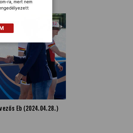
com-ra, mert nem
z engedélyezett
12
OM
Evezős Eb (2024.04.28.)