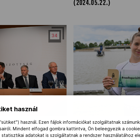
(2024.05.22.)
34
iket használ
"sütiket") használ. Ezen fájlok információkat szolgáltatnak számunk
Olimpiai pótkvalifikáci
11.)
ásairól. Mindent elfogad gombra kattintva, Ön beleegyezik a cookie
Szeged (2024.05.08.-09
 statisztikai adatokat is szolgáltatnak a rendszer használatához e