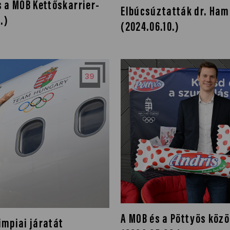
 a MOB Kettőskarrier-
Elbúcsúztatták dr. Ham
.)
(2024.06.10.)
39
A MOB és a Pöttyös közö
impiai járatát