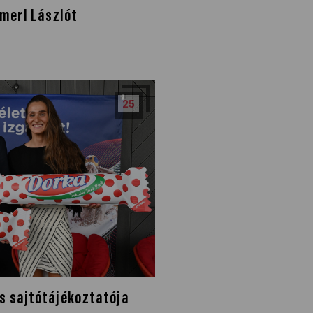
merl Lászlót
25
s sajtótájékoztatója