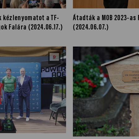
k kézlenyomatot a TF-
Átadták a MOB 2023-as F
ok Falára (2024.06.17.)
(2024.06.07.)
9