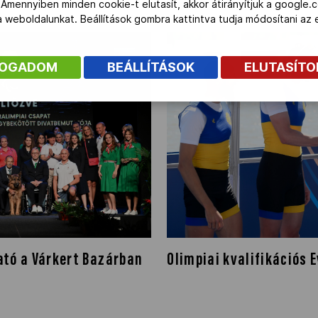
 Amennyiben minden cookie-t elutasít, akkor átirányítjuk a google.
 a weboldalunkat. Beállítások gombra kattintva tudja módosítani a
100
FOGADOM
BEÁLLÍTÁSOK
ELUTASÍT
tó a Várkert Bazárban
Olimpiai kvalifikációs 