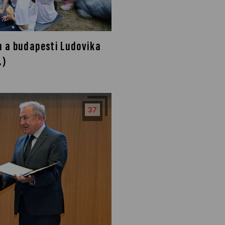
 a budapesti Ludovika
.)
37