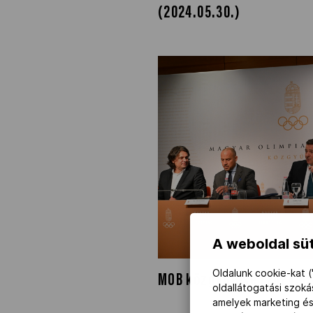
(2024.05.30.)
A weboldal süt
Oldalunk cookie-kat (
MOB közgyűlése (2024.05.
oldallátogatási szok
amelyek marketing és