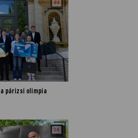
84
a párizsi olimpia
34