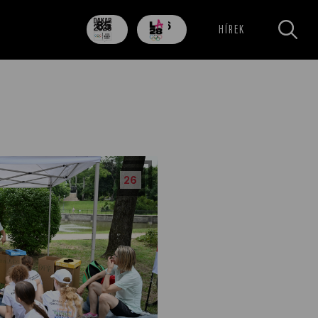
85
706
HÍREK
nap
nap
26