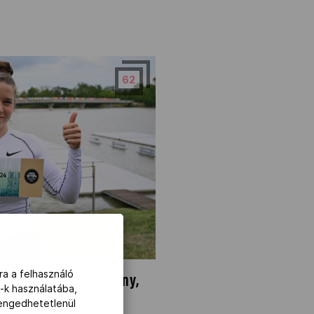
62
ra a felhasználó
ós kajak-kenu verseny,
-k használatába,
.)
lengedhetetlenül