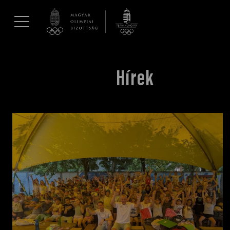
UGRÁS A TARTALOMRA »
Hírek
Hírek
Galéria
Dakar 2026
Los Angeles 2028
MOB
Kettőskarrier-program