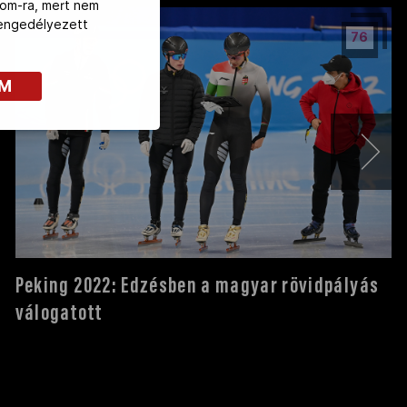
com-ra, mert nem
z engedélyezett
76
OM
Peking 2022: Edzésben a magyar rövidpályás
válogatott