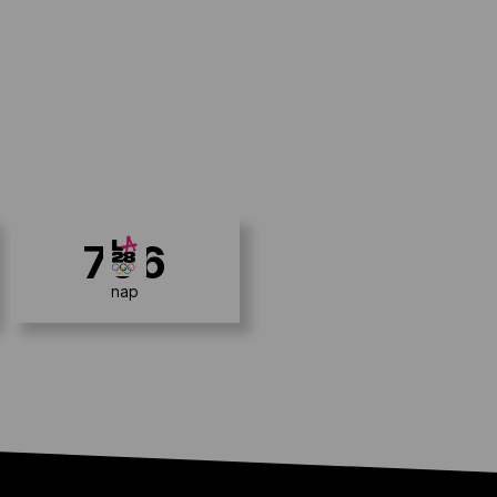
706
nap