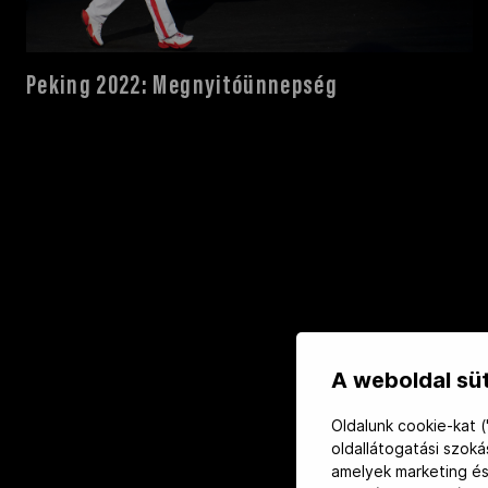
Peking 2022: Megnyitóünnepség
A weboldal süt
Oldalunk cookie-kat (
oldallátogatási szok
amelyek marketing és