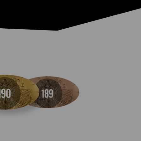
190
189