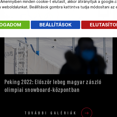
 Amennyiben minden cookie-t elutasít, akkor átirányítjuk a google.
 a weboldalunkat. Beállítások gombra kattintva tudja módosítani a
20
FOGADOM
BEÁLLÍTÁSOK
ELUTASÍT
Peking 2022: Először lebeg magyar zászló
olimpiai snowboard-központban
TOVÁBBI GALÉRIÁK