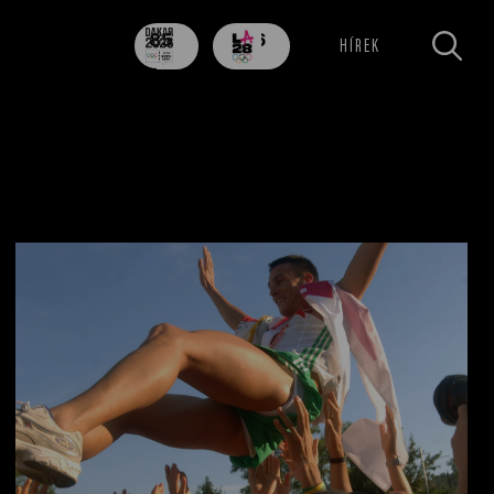
85
706
HÍREK
nap
nap