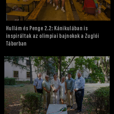
NOB
Hullám és Penge 2.2: Kánikulában is
Társszervezetek
inspiráltak az olimpiai bajnokok a Zuglói
Táborban
OVEP
Adatbank