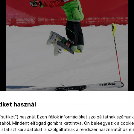
iket használ
Peking 2022: Tóth Zita szlalomedzése
"sütiket") használ. Ezen fájlok információkat szolgáltatnak számunk
ásairól. Mindent elfogad gombra kattintva, Ön beleegyezik a cookie
 statisztikai adatokat is szolgáltatnak a rendszer használatához e