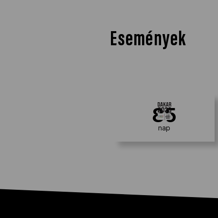
Események
85
nap