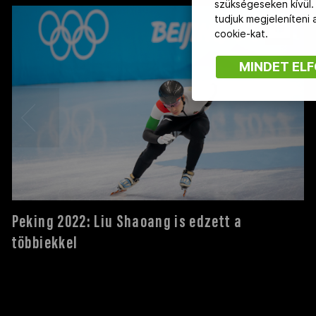
szükségeseken kívül.
tudjuk megjeleníteni
19
cookie-kat.
MINDET EL
Peking 2022: Liu Shaoang is edzett a
többiekkel