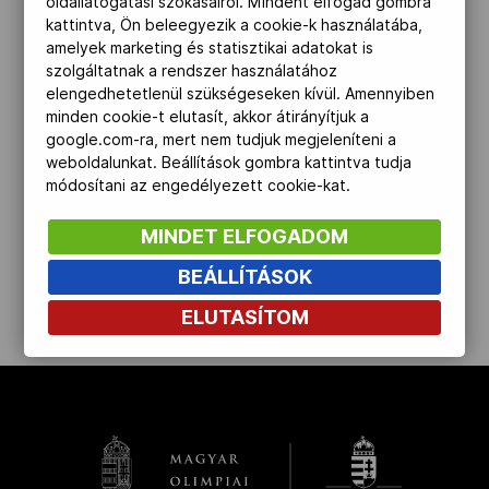
oldallátogatási szokásairól. Mindent elfogad gombra
kattintva, Ön beleegyezik a cookie-k használatába,
Kettőskarrier-program
amelyek marketing és statisztikai adatokat is
szolgáltatnak a rendszer használatához
elengedhetetlenül szükségeseken kívül. Amennyiben
NOB
minden cookie-t elutasít, akkor átirányítjuk a
google.com-ra, mert nem tudjuk megjeleníteni a
weboldalunkat. Beállítások gombra kattintva tudja
módosítani az engedélyezett cookie-kat.
Társszervezetek
MINDET ELFOGADOM
OVEP
BEÁLLÍTÁSOK
ELUTASÍTOM
kinyit
Adatbank