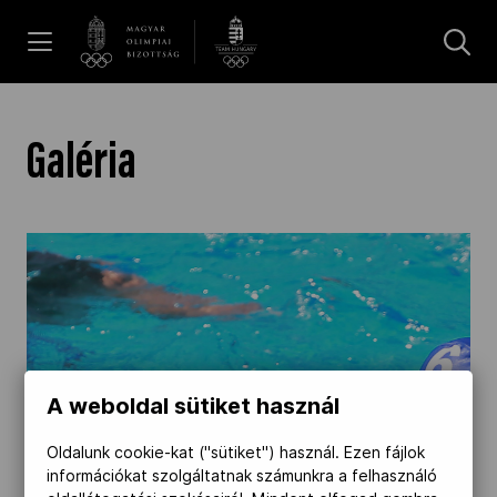
UGRÁS A TARTALOMRA »
Hírek
Galéria
Galéria
Dakar 2026
Los Angeles 2028
A weboldal sütiket használ
MOB
Oldalunk cookie-kat ("sütiket") használ. Ezen fájlok
információkat szolgáltatnak számunkra a felhasználó