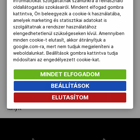
információkat szolgáltatnak számunkra a felhasználó
oldallátogatási szokásairól. Mindent elfogad gombra
Kettőskarrier-program
kattintva, Ön beleegyezik a cookie-k használatába,
amelyek marketing és statisztikai adatokat is
szolgáltatnak a rendszer használatához
NOB
elengedhetetlenül szükségeseken kívül. Amennyiben
minden cookie-t elutasít, akkor átirányítjuk a
google.com-ra, mert nem tudjuk megjeleníteni a
weboldalunkat. Beállítások gombra kattintva tudja
Társszervezetek
módosítani az engedélyezett cookie-kat.
MINDET ELFOGADOM
OVEP
BEÁLLÍTÁSOK
ELUTASÍTOM
Adatbank
kinyit