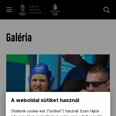
UGRÁS A TARTALOMRA »
Hírek
Galéria
Galéria
Dakar 2026
Los Angeles 2028
A weboldal sütiket használ
MOB
Oldalunk cookie-kat ("sütiket") használ. Ezen fájlok