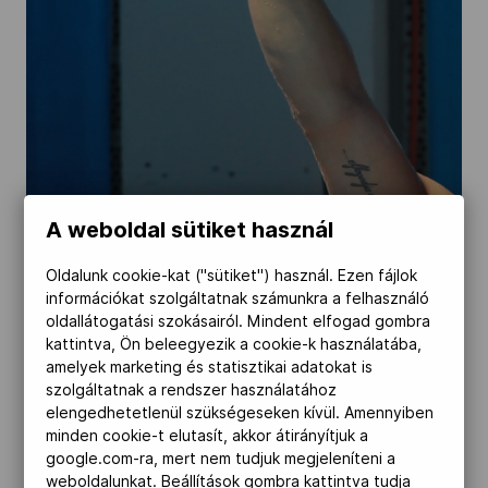
Kettőskarrier-program
NOB
Társszervezetek
A weboldal sütiket használ
OVEP
Oldalunk cookie-kat ("sütiket") használ. Ezen fájlok
információkat szolgáltatnak számunkra a felhasználó
oldallátogatási szokásairól. Mindent elfogad gombra
kattintva, Ön beleegyezik a cookie-k használatába,
Adatbank
amelyek marketing és statisztikai adatokat is
szolgáltatnak a rendszer használatához
elengedhetetlenül szükségeseken kívül. Amennyiben
minden cookie-t elutasít, akkor átirányítjuk a
google.com-ra, mert nem tudjuk megjeleníteni a
weboldalunkat. Beállítások gombra kattintva tudja