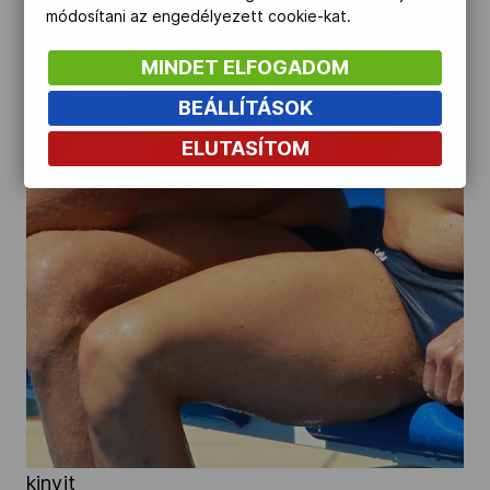
módosítani az engedélyezett cookie-kat.
MINDET ELFOGADOM
BEÁLLÍTÁSOK
ELUTASÍTOM
kinyit