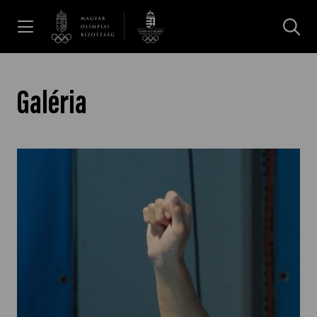
UGRÁS A TARTALOMRA »
Hírek
Galéria
Galéria
Dakar 2026
Los Angeles 2028
MOB