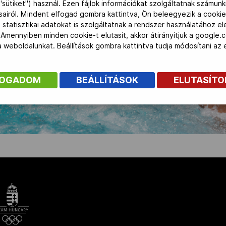
"sütiket") használ. Ezen fájlok információkat szolgáltatnak számunk
ásairól. Mindent elfogad gombra kattintva, Ön beleegyezik a cookie
 statisztikai adatokat is szolgáltatnak a rendszer használatához e
 Amennyiben minden cookie-t elutasít, akkor átirányítjuk a google.
 a weboldalunkat. Beállítások gombra kattintva tudja módosítani a
FOGADOM
BEÁLLÍTÁSOK
ELUTASÍT