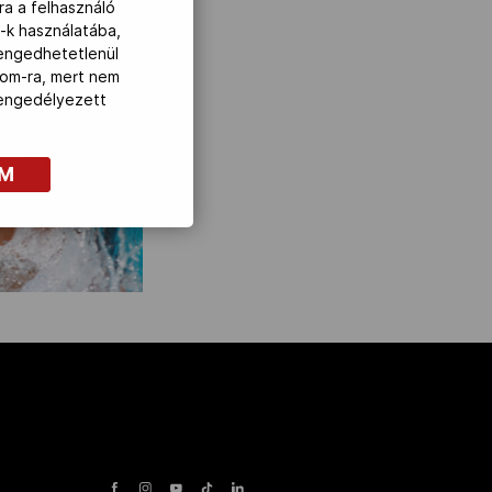
ra a felhasználó
-k használatába,
lengedhetetlenül
com-ra, mert nem
z engedélyezett
OM