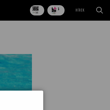
85
706
HÍREK
nap
nap