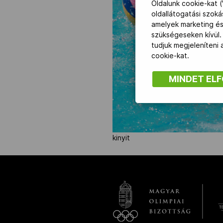
Oldalunk cookie-kat (
oldallátogatási szok
amelyek marketing és
NOB
szükségeseken kívül.
tudjuk megjeleníteni
Társszervezetek
cookie-kat.
MINDET EL
OVEP
Adatbank
kinyit