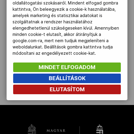
oldallátogatási szokásairól. Mindent elfogad gombra
Kettőskarrier-program
kattintva, Ön beleegyezik a cookie-k használatába,
amelyek marketing és statisztikai adatokat is
szolgáltatnak a rendszer használatához
elengedhetetlenül szükségeseken kívül. Amennyiben
NOB
minden cookie-t elutasít, akkor átirányítjuk a
google.com-ra, mert nem tudjuk megjeleníteni a
weboldalunkat. Beállítások gombra kattintva tudja
Társszervezetek
módosítani az engedélyezett cookie-kat.
MINDET ELFOGADOM
OVEP
BEÁLLÍTÁSOK
ELUTASÍTOM
kinyit
Adatbank