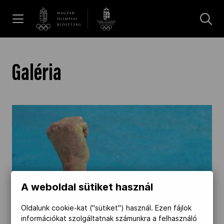
UGRÁS A TARTALOMRA »
Hírek
Galéria
Galéria
Dakar 2026
Los Angeles 2028
A weboldal sütiket használ
MOB
Oldalunk cookie-kat ("sütiket") használ. Ezen fájlok
információkat szolgáltatnak számunkra a felhasználó