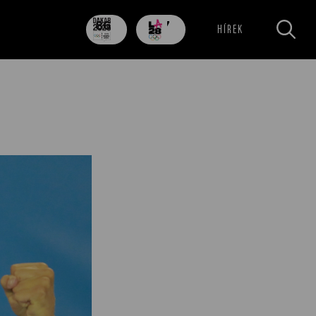
86
707
HÍREK
nap
nap