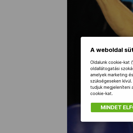
NOB
Társszervezetek
A weboldal süt
OVEP
Oldalunk cookie-kat (
oldallátogatási szok
Adatbank
amelyek marketing és
szükségeseken kívül.
tudjuk megjeleníteni
cookie-kat.
MINDET EL