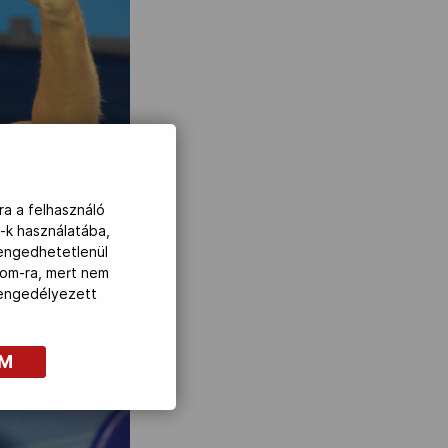
ra a felhasználó
-k használatába,
lengedhetetlenül
com-ra, mert nem
z engedélyezett
OM