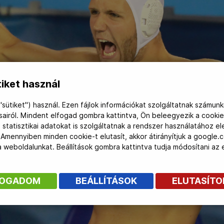
iket használ
"sütiket") használ. Ezen fájlok információkat szolgáltatnak számunk
ásairól. Mindent elfogad gombra kattintva, Ön beleegyezik a cookie
 statisztikai adatokat is szolgáltatnak a rendszer használatához e
 Amennyiben minden cookie-t elutasít, akkor átirányítjuk a google.
 a weboldalunkat. Beállítások gombra kattintva tudja módosítani a
FOGADOM
BEÁLLÍTÁSOK
ELUTASÍT