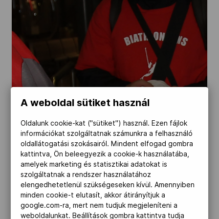
Kettőskarrier-program
NOB
Társszervezetek
A weboldal sütiket használ
OVEP
Oldalunk cookie-kat ("sütiket") használ. Ezen fájlok
információkat szolgáltatnak számunkra a felhasználó
oldallátogatási szokásairól. Mindent elfogad gombra
kattintva, Ön beleegyezik a cookie-k használatába,
Adatbank
amelyek marketing és statisztikai adatokat is
szolgáltatnak a rendszer használatához
elengedhetetlenül szükségeseken kívül. Amennyiben
minden cookie-t elutasít, akkor átirányítjuk a
google.com-ra, mert nem tudjuk megjeleníteni a
weboldalunkat. Beállítások gombra kattintva tudja