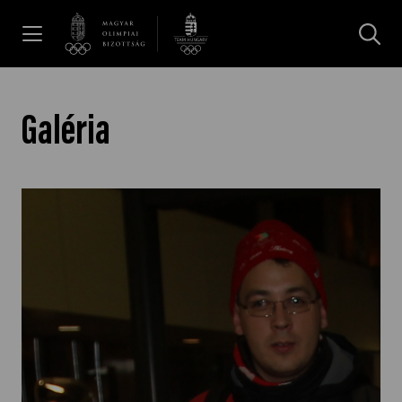
UGRÁS A TARTALOMRA »
Hírek
Galéria
Galéria
Dakar 2026
Los Angeles 2028
MOB