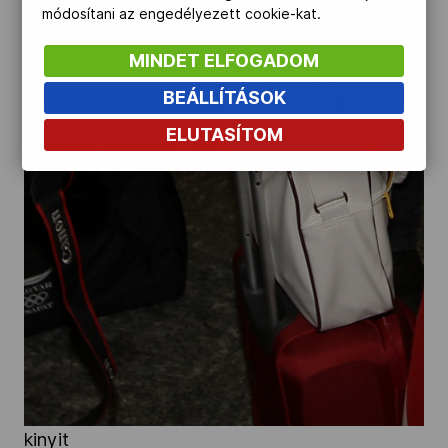
módosítani az engedélyezett cookie-kat.
MINDET ELFOGADOM
BEÁLLÍTÁSOK
ELUTASÍTOM
kinyit