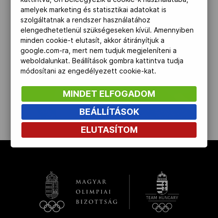
amelyek marketing és statisztikai adatokat is
Kettőskarrier-program
szolgáltatnak a rendszer használatához
elengedhetetlenül szükségeseken kívül. Amennyiben
minden cookie-t elutasít, akkor átirányítjuk a
NOB
google.com-ra, mert nem tudjuk megjeleníteni a
weboldalunkat. Beállítások gombra kattintva tudja
módosítani az engedélyezett cookie-kat.
Társszervezetek
MINDET ELFOGADOM
BEÁLLÍTÁSOK
OVEP
kinyit
ELUTASÍTOM
Adatbank