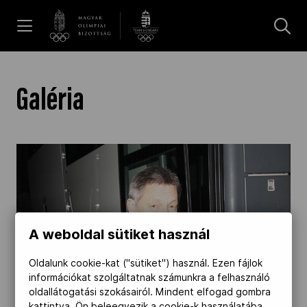
UGRÁS A TARTALOMRA »
Hírek
Galéria
Galéria
Dakar 2026
Los Angeles 2028
A weboldal sütiket használ
Oldalunk cookie-kat ("sütiket") használ. Ezen fájlok
MOB
információkat szolgáltatnak számunkra a felhasználó
oldallátogatási szokásairól. Mindent elfogad gombra
kattintva, Ön beleegyezik a cookie-k használatába,