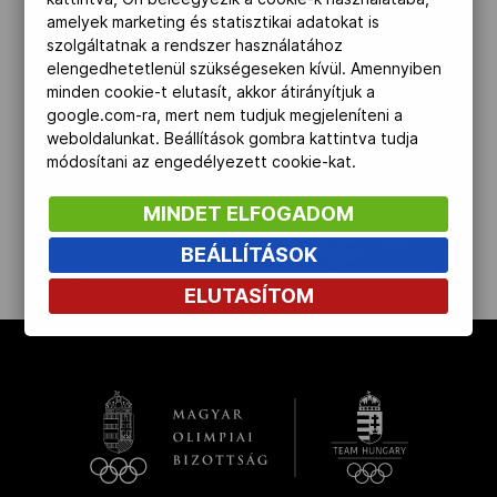
amelyek marketing és statisztikai adatokat is
Kettőskarrier-program
szolgáltatnak a rendszer használatához
elengedhetetlenül szükségeseken kívül. Amennyiben
minden cookie-t elutasít, akkor átirányítjuk a
NOB
google.com-ra, mert nem tudjuk megjeleníteni a
weboldalunkat. Beállítások gombra kattintva tudja
módosítani az engedélyezett cookie-kat.
Társszervezetek
MINDET ELFOGADOM
BEÁLLÍTÁSOK
OVEP
kinyit
ELUTASÍTOM
Adatbank