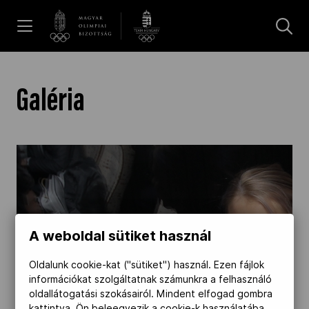
UGRÁS A TARTALOMRA »
Hírek
Galéria
Galéria
Dakar 2026
Los Angeles 2028
A weboldal sütiket használ
Oldalunk cookie-kat ("sütiket") használ. Ezen fájlok
MOB
információkat szolgáltatnak számunkra a felhasználó
oldallátogatási szokásairól. Mindent elfogad gombra
kattintva, Ön beleegyezik a cookie-k használatába,