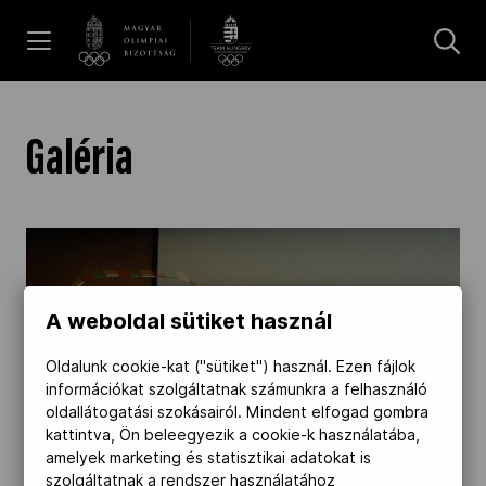
UGRÁS A TARTALOMRA »
Hírek
Galéria
Galéria
Dakar 2026
A weboldal sütiket használ
Los Angeles 2028
Oldalunk cookie-kat ("sütiket") használ. Ezen fájlok
információkat szolgáltatnak számunkra a felhasználó
oldallátogatási szokásairól. Mindent elfogad gombra
kattintva, Ön beleegyezik a cookie-k használatába,
MOB
amelyek marketing és statisztikai adatokat is
szolgáltatnak a rendszer használatához