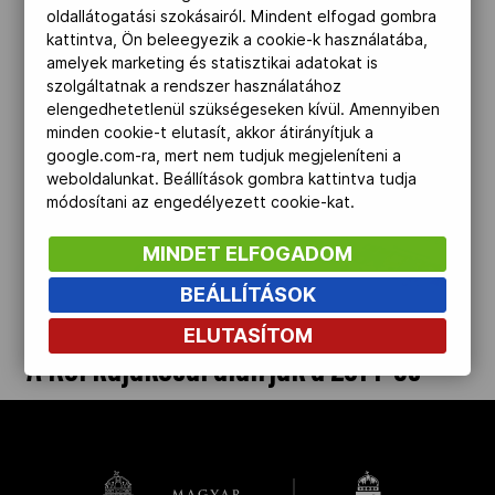
oldallátogatási szokásairól. Mindent elfogad gombra
Kettőskarrier-program
kattintva, Ön beleegyezik a cookie-k használatába,
amelyek marketing és statisztikai adatokat is
szolgáltatnak a rendszer használatához
elengedhetetlenül szükségeseken kívül. Amennyiben
NOB
minden cookie-t elutasít, akkor átirányítjuk a
google.com-ra, mert nem tudjuk megjeleníteni a
weboldalunkat. Beállítások gombra kattintva tudja
Társszervezetek
módosítani az engedélyezett cookie-kat.
MINDET ELFOGADOM
OVEP
BEÁLLÍTÁSOK
ELUTASÍTOM
Adatbank
A KSI kajakosai aláírják a 2014-es
tablót
kinyit