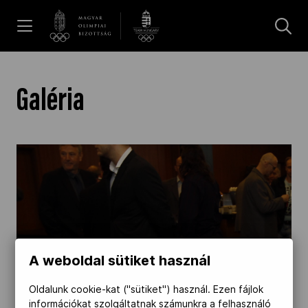
UGRÁS A TARTALOMRA »
Hírek
Galéria
Galéria
Dakar 2026
Los Angeles 2028
A weboldal sütiket használ
MOB
Oldalunk cookie-kat ("sütiket") használ. Ezen fájlok
információkat szolgáltatnak számunkra a felhasználó