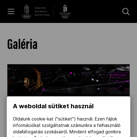
UGRÁS A TARTALOMRA »
Hírek
Galéria
Galéria
Dakar 2026
Los Angeles 2028
A weboldal sütiket használ
Oldalunk cookie-kat ("sütiket") használ. Ezen fájlok
MOB
információkat szolgáltatnak számunkra a felhasználó
oldallátogatási szokásairól. Mindent elfogad gombra