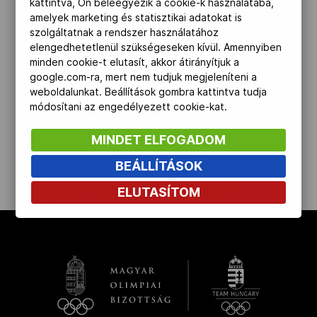
kattintva, Ön beleegyezik a cookie-k használatába,
amelyek marketing és statisztikai adatokat is
Kettőskarrier-program
szolgáltatnak a rendszer használatához
elengedhetetlenül szükségeseken kívül. Amennyiben
minden cookie-t elutasít, akkor átirányítjuk a
NOB
google.com-ra, mert nem tudjuk megjeleníteni a
weboldalunkat. Beállítások gombra kattintva tudja
módosítani az engedélyezett cookie-kat.
Társszervezetek
MINDET ELFOGADOM
BEÁLLÍTÁSOK
OVEP
Olimpiai bajnokaink nemzeti
ELUTASÍTOM
szerelésben 1968-tól
Adatbank
kinyit