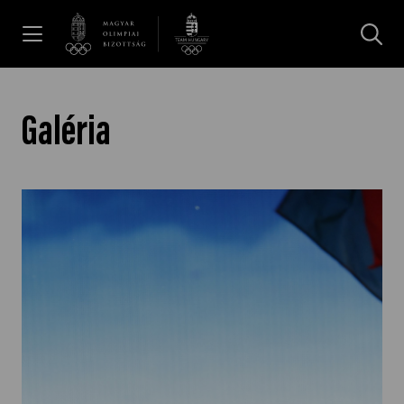
UGRÁS A TARTALOMRA »
Hírek
Galéria
Galéria
Dakar 2026
Los Angeles 2028
MOB