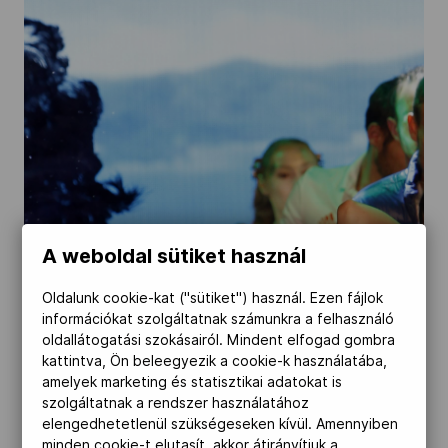
Kettőskarrier-program
NOB
Társszervezetek
OVEP
A weboldal sütiket használ
Oldalunk cookie-kat ("sütiket") használ. Ezen fájlok
információkat szolgáltatnak számunkra a felhasználó
Adatbank
oldallátogatási szokásairól. Mindent elfogad gombra
kattintva, Ön beleegyezik a cookie-k használatába,
amelyek marketing és statisztikai adatokat is
szolgáltatnak a rendszer használatához
elengedhetetlenül szükségeseken kívül. Amennyiben
minden cookie-t elutasít, akkor átirányítjuk a