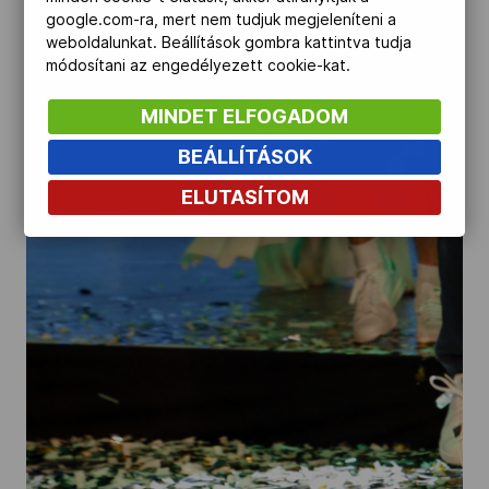
google.com-ra, mert nem tudjuk megjeleníteni a
weboldalunkat. Beállítások gombra kattintva tudja
módosítani az engedélyezett cookie-kat.
MINDET ELFOGADOM
BEÁLLÍTÁSOK
ELUTASÍTOM