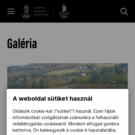
UGRÁS A TARTALOMRA »
Hírek
Galéria
Galéria
Dakar 2026
A weboldal sütiket használ
Los Angeles 2028
Oldalunk cookie-kat ("sütiket") használ. Ezen fájlok
információkat szolgáltatnak számunkra a felhasználó
MOB
oldallátogatási szokásairól. Mindent elfogad gombra
kattintva, Ön beleegyezik a cookie-k használatába,