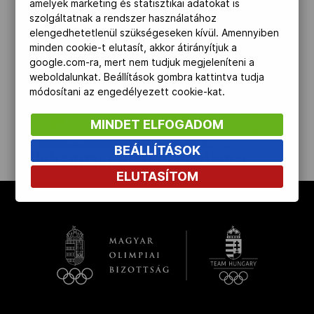
amelyek marketing és statisztikai adatokat is
szolgáltatnak a rendszer használatához
Kettőskarrier-program
elengedhetetlenül szükségeseken kívül. Amennyiben
minden cookie-t elutasít, akkor átirányítjuk a
google.com-ra, mert nem tudjuk megjeleníteni a
NOB
weboldalunkat. Beállítások gombra kattintva tudja
módosítani az engedélyezett cookie-kat.
MINDET ELFOGADOM
Társszervezetek
BEÁLLÍTÁSOK
Lillehammer biatlon stadion a
ELUTASÍTOM
OVEP
lőpályával
kinyit
Adatbank