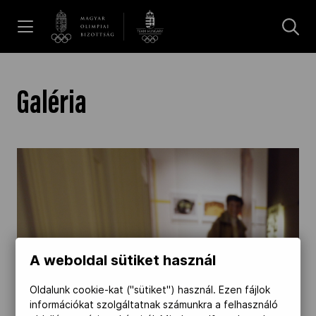
UGRÁS A TARTALOMRA »
Hírek
Galéria
Galéria
Dakar 2026
Los Angeles 2028
A weboldal sütiket használ
MOB
Oldalunk cookie-kat ("sütiket") használ. Ezen fájlok
információkat szolgáltatnak számunkra a felhasználó