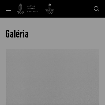
UGRÁS A TARTALOMRA »
Hírek
Galéria
Galéria
Dakar 2026
Los Angeles 2028
MOB