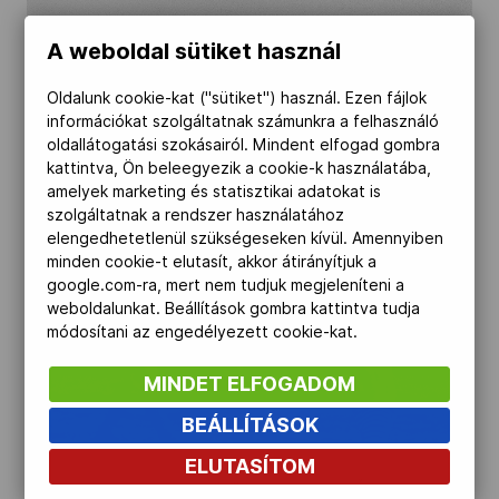
Kettőskarrier-program
A weboldal sütiket használ
Oldalunk cookie-kat ("sütiket") használ. Ezen fájlok
NOB
információkat szolgáltatnak számunkra a felhasználó
oldallátogatási szokásairól. Mindent elfogad gombra
kattintva, Ön beleegyezik a cookie-k használatába,
amelyek marketing és statisztikai adatokat is
Társszervezetek
szolgáltatnak a rendszer használatához
elengedhetetlenül szükségeseken kívül. Amennyiben
minden cookie-t elutasít, akkor átirányítjuk a
OVEP
google.com-ra, mert nem tudjuk megjeleníteni a
weboldalunkat. Beállítások gombra kattintva tudja
módosítani az engedélyezett cookie-kat.
Adatbank
MINDET ELFOGADOM
BEÁLLÍTÁSOK
ELUTASÍTOM