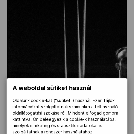
Kettőskarrier-program
NOB
Társszervezetek
OVEP
A weboldal sütiket használ
Adatbank
Oldalunk cookie-kat ("sütiket") használ. Ezen fájlok
információkat szolgáltatnak számunkra a felhasználó
oldallátogatási szokásairól. Mindent elfogad gombra
kattintva, Ön beleegyezik a cookie-k használatába,
amelyek marketing és statisztikai adatokat is
szolgáltatnak a rendszer használatához