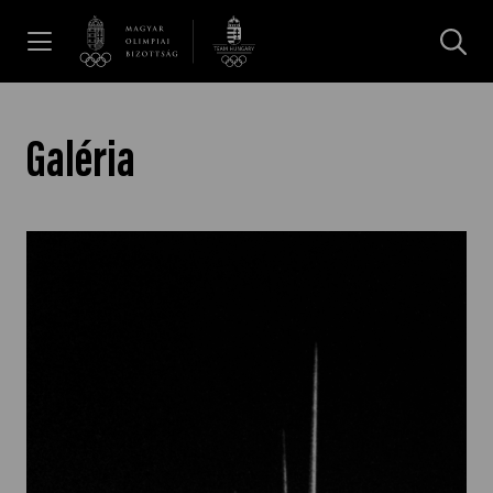
UGRÁS A TARTALOMRA »
Hírek
Galéria
Galéria
Dakar 2026
Los Angeles 2028
MOB