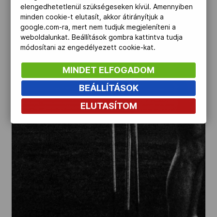
elengedhetetlenül szükségeseken kívül. Amennyiben
minden cookie-t elutasít, akkor átirányítjuk a
google.com-ra, mert nem tudjuk megjeleníteni a
weboldalunkat. Beállítások gombra kattintva tudja
módosítani az engedélyezett cookie-kat.
MINDET ELFOGADOM
BEÁLLÍTÁSOK
ELUTASÍTOM