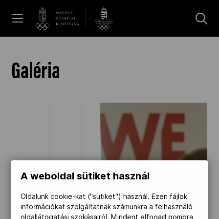
UGRÁS A TARTALOMRA »
Hírek
Galéria
Galéria
Dakar 2026
Los Angeles 2028
A weboldal sütiket használ
MOB
Oldalunk cookie-kat ("sütiket") használ. Ezen fájlok
információkat szolgáltatnak számunkra a felhasználó
oldallátogatási szokásairól. Mindent elfogad gombra