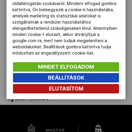
oldallátogatási szokásairól. Mindent elfogad gombra
Kettőskarrier-program
kattintva, Ön beleegyezik a cookie-k használatába,
amelyek marketing és statisztikai adatokat is
szolgáltatnak a rendszer használatához
elengedhetetlenül szükségeseken kívül. Amennyiben
NOB
minden cookie-t elutasít, akkor átirányítjuk a
google.com-ra, mert nem tudjuk megjeleníteni a
weboldalunkat. Beállítások gombra kattintva tudja
Társszervezetek
módosítani az engedélyezett cookie-kat.
MINDET ELFOGADOM
OVEP
BEÁLLÍTÁSOK
ELUTASÍTOM
Gyulai Miklós
Adatbank
kinyit