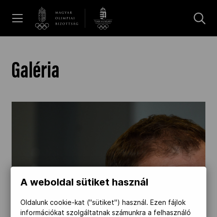
UGRÁS A TARTALOMRA »
Hírek
Galéria
Galéria
Dakar 2026
Los Angeles 2028
A weboldal sütiket használ
MOB
Oldalunk cookie-kat ("sütiket") használ. Ezen fájlok
információkat szolgáltatnak számunkra a felhasználó