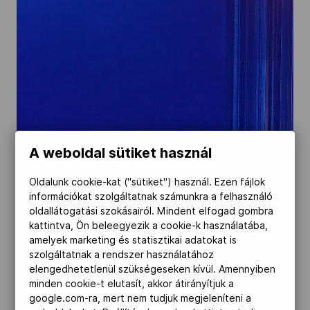
Kettőskarrier-program
NOB
Társszervezetek
A weboldal sütiket használ
OVEP
Oldalunk cookie-kat ("sütiket") használ. Ezen fájlok
információkat szolgáltatnak számunkra a felhasználó
oldallátogatási szokásairól. Mindent elfogad gombra
Adatbank
kattintva, Ön beleegyezik a cookie-k használatába,
amelyek marketing és statisztikai adatokat is
szolgáltatnak a rendszer használatához
elengedhetetlenül szükségeseken kívül. Amennyiben
minden cookie-t elutasít, akkor átirányítjuk a
google.com-ra, mert nem tudjuk megjeleníteni a