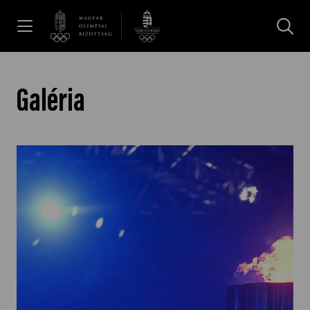
UGRÁS A TARTALOMRA »
Hírek
Galéria
Galéria
Dakar 2026
Los Angeles 2028
MOB