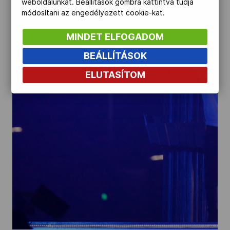
weboldalunkat. Beállítások gombra kattintva tudja
módosítani az engedélyezett cookie-kat.
MINDET ELFOGADOM
BEÁLLÍTÁSOK
ELUTASÍTOM