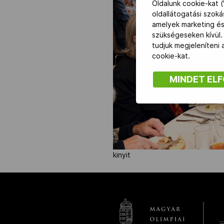
Oldalunk cookie-kat (
oldallátogatási szok
amelyek marketing és
NOB
szükségeseken kívül.
tudjuk megjeleníteni
Társszervezetek
cookie-kat.
MINDET EL
OVEP
Adatbank
kinyit