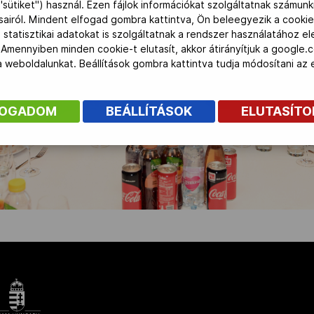
"sütiket") használ. Ezen fájlok információkat szolgáltatnak számunk
ásairól. Mindent elfogad gombra kattintva, Ön beleegyezik a cookie
 statisztikai adatokat is szolgáltatnak a rendszer használatához e
 Amennyiben minden cookie-t elutasít, akkor átirányítjuk a google.
 a weboldalunkat. Beállítások gombra kattintva tudja módosítani a
FOGADOM
BEÁLLÍTÁSOK
ELUTASÍT