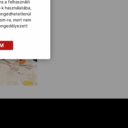
ra a felhasználó
-k használatába,
lengedhetetlenül
com-ra, mert nem
z engedélyezett
OM