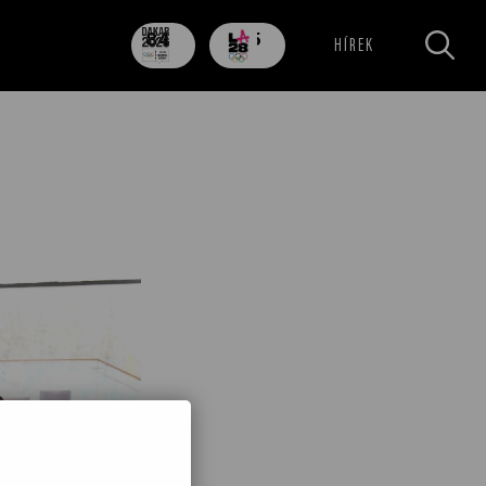
84
705
HÍREK
nap
nap