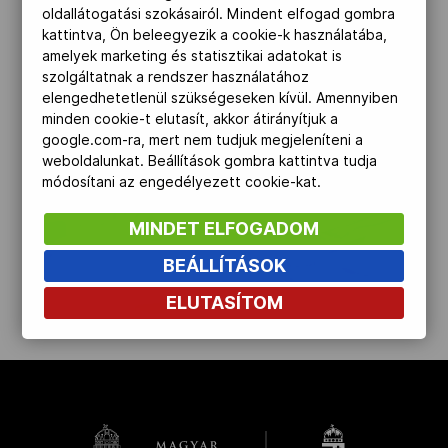
oldallátogatási szokásairól. Mindent elfogad gombra
Kettőskarrier-program
kattintva, Ön beleegyezik a cookie-k használatába,
amelyek marketing és statisztikai adatokat is
szolgáltatnak a rendszer használatához
elengedhetetlenül szükségeseken kívül. Amennyiben
NOB
minden cookie-t elutasít, akkor átirányítjuk a
google.com-ra, mert nem tudjuk megjeleníteni a
weboldalunkat. Beállítások gombra kattintva tudja
Társszervezetek
módosítani az engedélyezett cookie-kat.
MINDET ELFOGADOM
OVEP
BEÁLLÍTÁSOK
ELUTASÍTOM
Adatbank
kinyit