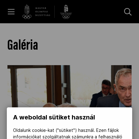
UGRÁS A TARTALOMRA »
Hírek
Galéria
Galéria
Dakar 2026
Los Angeles 2028
A weboldal sütiket használ
MOB
Oldalunk cookie-kat ("sütiket") használ. Ezen fájlok
információkat szolgáltatnak számunkra a felhasználó