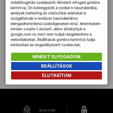
oldallátogatási szokásairól. Mindent elfogad gombra
Kettőskarrier-program
kattintva, Ön beleegyezik a cookie-k használatába,
amelyek marketing és statisztikai adatokat is
szolgáltatnak a rendszer használatához
elengedhetetlenül szükségeseken kívül. Amennyiben
NOB
minden cookie-t elutasít, akkor átirányítjuk a
google.com-ra, mert nem tudjuk megjeleníteni a
weboldalunkat. Beállítások gombra kattintva tudja
Társszervezetek
módosítani az engedélyezett cookie-kat.
MINDET ELFOGADOM
OVEP
BEÁLLÍTÁSOK
ELUTASÍTOM
kinyit
Adatbank