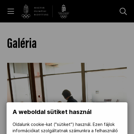
UGRÁS A TARTALOMRA »
Hírek
Galéria
Galéria
Dakar 2026
Los Angeles 2028
A weboldal sütiket használ
MOB
Oldalunk cookie-kat ("sütiket") használ. Ezen fájlok
információkat szolgáltatnak számunkra a felhasználó