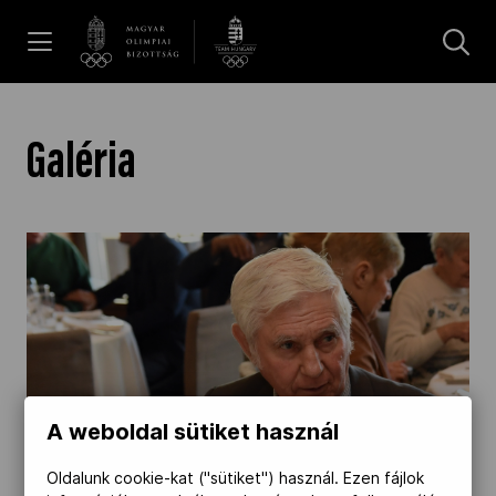
UGRÁS A TARTALOMRA »
Hírek
Galéria
Galéria
Dakar 2026
Los Angeles 2028
A weboldal sütiket használ
MOB
Oldalunk cookie-kat ("sütiket") használ. Ezen fájlok