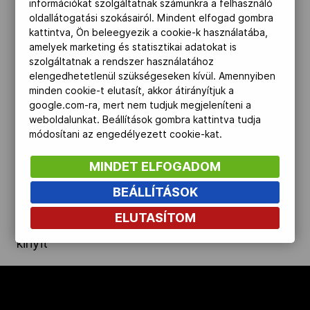
információkat szolgáltatnak számunkra a felhasználó
oldallátogatási szokásairól. Mindent elfogad gombra
Kettőskarrier-program
kattintva, Ön beleegyezik a cookie-k használatába,
amelyek marketing és statisztikai adatokat is
szolgáltatnak a rendszer használatához
NOB
elengedhetetlenül szükségeseken kívül. Amennyiben
minden cookie-t elutasít, akkor átirányítjuk a
google.com-ra, mert nem tudjuk megjeleníteni a
weboldalunkat. Beállítások gombra kattintva tudja
Társszervezetek
módosítani az engedélyezett cookie-kat.
MINDET ELFOGADOM
OVEP
BEÁLLÍTÁSOK
ELUTASÍTOM
Adatbank
kinyit