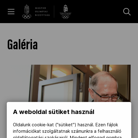
UGRÁS A TARTALOMRA »
Hírek
Galéria
Galéria
Dakar 2026
Los Angeles 2028
A weboldal sütiket használ
MOB
Oldalunk cookie-kat ("sütiket") használ. Ezen fájlok
információkat szolgáltatnak számunkra a felhasználó
oldallátogatási szokásairól. Mindent elfogad gombra