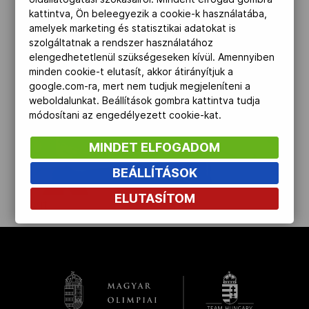
kattintva, Ön beleegyezik a cookie-k használatába,
Kettőskarrier-program
amelyek marketing és statisztikai adatokat is
szolgáltatnak a rendszer használatához
elengedhetetlenül szükségeseken kívül. Amennyiben
NOB
minden cookie-t elutasít, akkor átirányítjuk a
google.com-ra, mert nem tudjuk megjeleníteni a
weboldalunkat. Beállítások gombra kattintva tudja
módosítani az engedélyezett cookie-kat.
Társszervezetek
MINDET ELFOGADOM
BEÁLLÍTÁSOK
OVEP
ELUTASÍTOM
kinyit
Adatbank