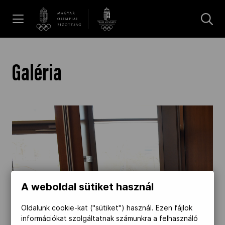
UGRÁS A TARTALOMRA »
Hírek
Galéria
Galéria
Dakar 2026
Los Angeles 2028
A weboldal sütiket használ
MOB
Oldalunk cookie-kat ("sütiket") használ. Ezen fájlok
információkat szolgáltatnak számunkra a felhasználó