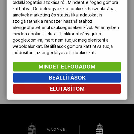
oldallátogatási szokásairól. Mindent elfogad gombra
Kettőskarrier-program
kattintva, Ön beleegyezik a cookie-k használatába,
amelyek marketing és statisztikai adatokat is
szolgáltatnak a rendszer használatához
elengedhetetlenül szükségeseken kívül. Amennyiben
NOB
minden cookie-t elutasít, akkor átirányítjuk a
google.com-ra, mert nem tudjuk megjeleníteni a
weboldalunkat. Beállítások gombra kattintva tudja
Társszervezetek
módosítani az engedélyezett cookie-kat.
MINDET ELFOGADOM
OVEP
BEÁLLÍTÁSOK
ELUTASÍTOM
kinyit
Adatbank