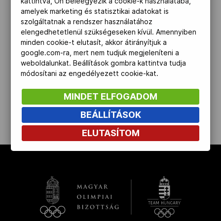
kattintva, Ön beleegyezik a cookie-k használatába,
amelyek marketing és statisztikai adatokat is
Kettőskarrier-program
szolgáltatnak a rendszer használatához
elengedhetetlenül szükségeseken kívül. Amennyiben
minden cookie-t elutasít, akkor átirányítjuk a
NOB
google.com-ra, mert nem tudjuk megjeleníteni a
weboldalunkat. Beállítások gombra kattintva tudja
módosítani az engedélyezett cookie-kat.
Társszervezetek
MINDET ELFOGADOM
BEÁLLÍTÁSOK
OVEP
kinyit
ELUTASÍTOM
Adatbank