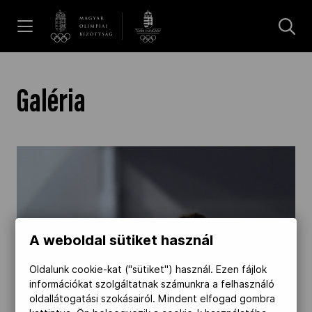
UGRÁS A TARTALOMRA »
Hírek
Galéria
Galéria
Dakar 2026
Los Angeles 2028
A weboldal sütiket használ
Oldalunk cookie-kat ("sütiket") használ. Ezen fájlok
MOB
információkat szolgáltatnak számunkra a felhasználó
oldallátogatási szokásairól. Mindent elfogad gombra