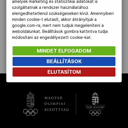
amelyek marketing és statisztikai adatokat is
szolgáltatnak a rendszer használatához
Kettőskarrier-program
elengedhetetlenül szükségeseken kívül. Amennyiben
minden cookie-t elutasít, akkor átirányítjuk a
google.com-ra, mert nem tudjuk megjeleníteni a
NOB
weboldalunkat. Beállítások gombra kattintva tudja
módosítani az engedélyezett cookie-kat.
MINDET ELFOGADOM
Társszervezetek
BEÁLLÍTÁSOK
kinyit
ELUTASÍTOM
OVEP
Adatbank