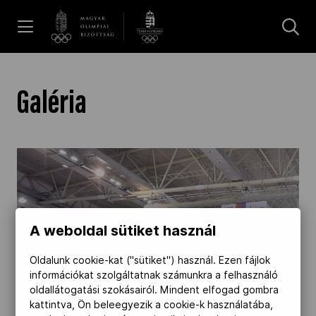
UGRÁS A TARTALOMRA »
Hírek
Galéria
Galéria
Dakar 2026
A weboldal sütiket használ
Los Angeles 2028
Oldalunk cookie-kat ("sütiket") használ. Ezen fájlok
információkat szolgáltatnak számunkra a felhasználó
MOB
oldallátogatási szokásairól. Mindent elfogad gombra
kattintva, Ön beleegyezik a cookie-k használatába,