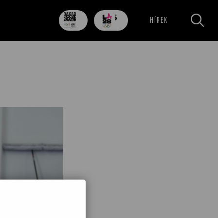
84
705
HÍREK
nap
nap