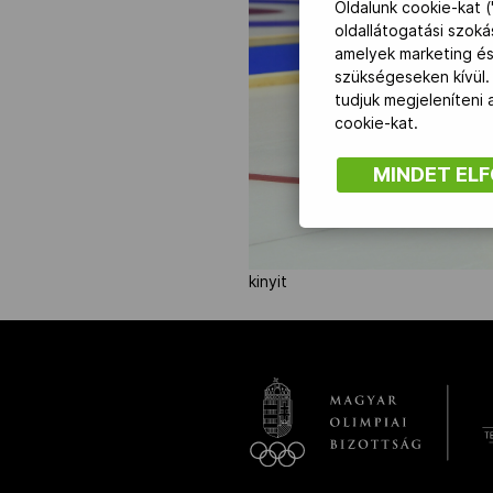
Oldalunk cookie-kat (
oldallátogatási szok
amelyek marketing és
NOB
szükségeseken kívül.
tudjuk megjeleníteni
Társszervezetek
cookie-kat.
MINDET EL
OVEP
Adatbank
kinyit