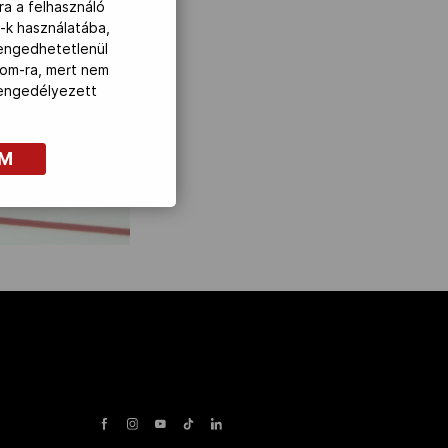
ra a felhasználó
-k használatába,
lengedhetetlenül
com-ra, mert nem
z engedélyezett
OM