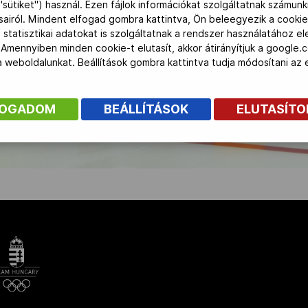
"sütiket") használ. Ezen fájlok információkat szolgáltatnak számunk
ásairól. Mindent elfogad gombra kattintva, Ön beleegyezik a cookie
 statisztikai adatokat is szolgáltatnak a rendszer használatához e
 Amennyiben minden cookie-t elutasít, akkor átirányítjuk a google.
 a weboldalunkat. Beállítások gombra kattintva tudja módosítani a
FOGADOM
BEÁLLÍTÁSOK
ELUTASÍT