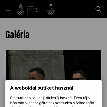
UGRÁS A TARTALOMRA »
Hírek
Galéria
Galéria
Dakar 2026
Los Angeles 2028
A weboldal sütiket használ
MOB
Oldalunk cookie-kat ("sütiket") használ. Ezen fájlok
információkat szolgáltatnak számunkra a felhasználó