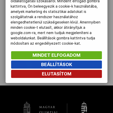
oldallátogatási szokásairól. Mindent elfogad gombra
kattintva, Ön beleegyezik a cookie-k használatába,
Kettőskarrier-program
amelyek marketing és statisztikai adatokat is
szolgáltatnak a rendszer használatához
elengedhetetlenül szükségeseken kívül. Amennyiben
NOB
minden cookie-t elutasít, akkor átirányítjuk a
google.com-ra, mert nem tudjuk megjeleníteni a
weboldalunkat. Beállítások gombra kattintva tudja
módosítani az engedélyezett cookie-kat.
Társszervezetek
MINDET ELFOGADOM
OVEP
BEÁLLÍTÁSOK
ELUTASÍTOM
kinyit
Adatbank