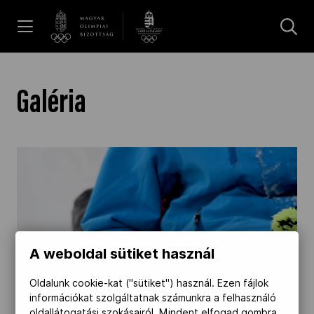
UGRÁS A TARTALOMRA »
Hírek
Galéria
Galéria
Dakar 2026
Los Angeles 2028
A weboldal sütiket használ
MOB
Oldalunk cookie-kat ("sütiket") használ. Ezen fájlok
információkat szolgáltatnak számunkra a felhasználó
oldallátogatási szokásairól. Mindent elfogad gombra