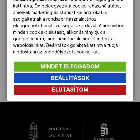
kattintva, Ön beleegyezik a cookie-k használatába,
Kettőskarrier-program
amelyek marketing és statisztikai adatokat is
szolgáltatnak a rendszer használatához
elengedhetetlenül szükségeseken kívül. Amennyiben
NOB
minden cookie-t elutasít, akkor átirányítjuk a
google.com-ra, mert nem tudjuk megjeleníteni a
weboldalunkat. Beállítások gombra kattintva tudja
módosítani az engedélyezett cookie-kat.
Társszervezetek
MINDET ELFOGADOM
BEÁLLÍTÁSOK
OVEP
ELUTASÍTOM
kinyit
Adatbank