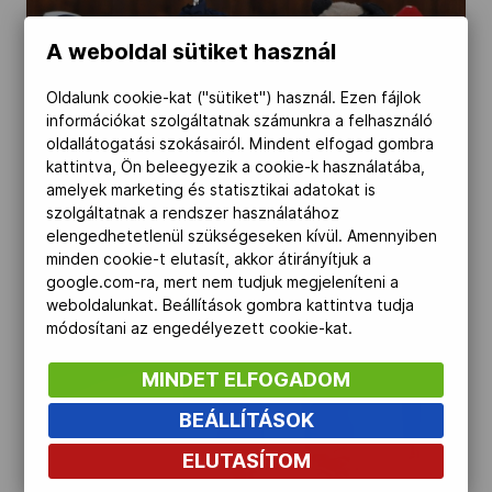
Kettőskarrier-program
A weboldal sütiket használ
Oldalunk cookie-kat ("sütiket") használ. Ezen fájlok
NOB
információkat szolgáltatnak számunkra a felhasználó
oldallátogatási szokásairól. Mindent elfogad gombra
kattintva, Ön beleegyezik a cookie-k használatába,
amelyek marketing és statisztikai adatokat is
Társszervezetek
szolgáltatnak a rendszer használatához
elengedhetetlenül szükségeseken kívül. Amennyiben
minden cookie-t elutasít, akkor átirányítjuk a
OVEP
google.com-ra, mert nem tudjuk megjeleníteni a
weboldalunkat. Beállítások gombra kattintva tudja
módosítani az engedélyezett cookie-kat.
Adatbank
MINDET ELFOGADOM
BEÁLLÍTÁSOK
ELUTASÍTOM