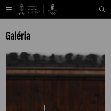
UGRÁS A TARTALOMRA »
Hírek
Galéria
Galéria
Dakar 2026
Los Angeles 2028
MOB